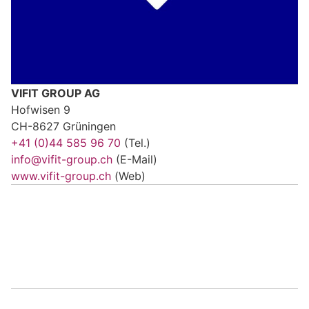
VIFIT GROUP AG
Hofwisen 9
CH-8627 Grüningen
+41 (0)44 585 96 70
(Tel.)
info@vifit-group.ch
(E-Mail)
www.vifit-group.ch
(Web)