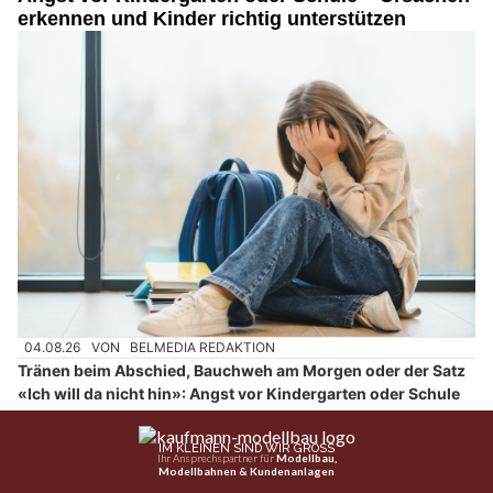
erkennen und Kinder richtig unterstützen
04.08.26
VON
BELMEDIA REDAKTION
Tränen beim Abschied, Bauchweh am Morgen oder der Satz
«Ich will da nicht hin»: Angst vor Kindergarten oder Schule
kann sich sehr unterschiedlich zeigen. Nicht jedes Zögern ist
ein Warnsignal. Neue Gruppen, ein Stufenwechsel oder der
erste Tag nach den Ferien dürfen verunsichern. Werden
Angst und Vermeidung jedoch stärker, treten Beschwerden