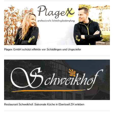
Plagex GmbH schützt effektiv vor Schädlingen und Ungeziefer
Restaurant Schweikhof: Saisonale Küche in Ebertswil ZH erleben