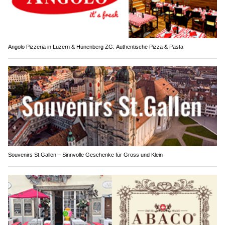
Angolo Pizzeria in Luzern & Hünenberg ZG: Authentische Pizza & Pasta
Souvenirs St.Gallen – Sinnvolle Geschenke für Gross und Klein