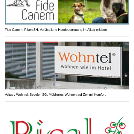
Fide Canem, Rikon ZH: Verlässliche Hundebetreuung im Alltag erleben
Veltus / Wohntel, Sevelen SG: Möbliertes Wohnen auf Zeit mit Komfort