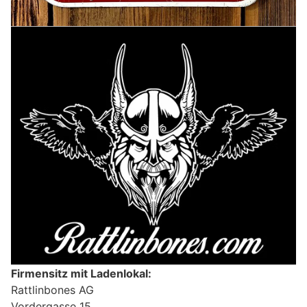
Firmensitz mit Ladenlokal:
Rattlinbones AG
Vordergasse 15