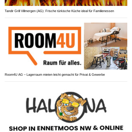
Tandir Grill Villmergen (AG): Frische türkische Küche ideal für Familienessen
Room4U AG – Lagerraum mieten leicht gemacht für Privat & Gewerbe