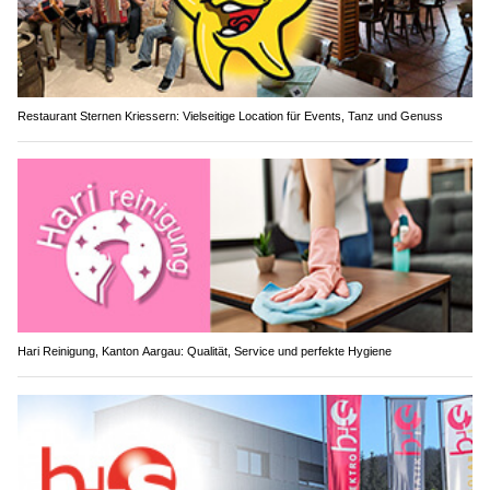
Restaurant Sternen Kriessern: Vielseitige Location für Events, Tanz und Genuss
Hari Reinigung, Kanton Aargau: Qualität, Service und perfekte Hygiene