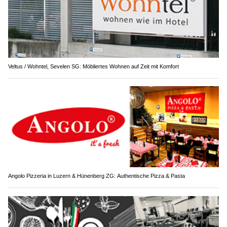
Veltus / Wohntel, Sevelen SG: Möbliertes Wohnen auf Zeit mit Komfort
Angolo Pizzeria in Luzern & Hünenberg ZG: Authentische Pizza & Pasta