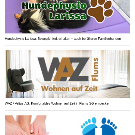
Hundephysio Larissa: Beweglichkeit erhalten – auch bei älteren Familienhunden
WAZ / Veltus AG: Komfortables Wohnen auf Zeit in Flums SG entdecken