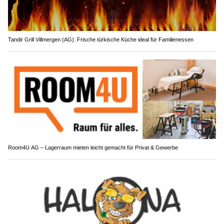
Tandir Grill Villmergen (AG): Frische türkische Küche ideal für Familienessen
Room4U AG – Lagerraum mieten leicht gemacht für Privat & Gewerbe