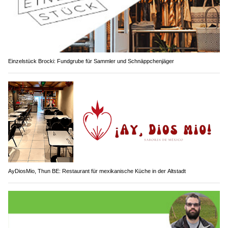
Einzelstück Brocki: Fundgrube für Sammler und Schnäppchenjäger
AyDiosMio, Thun BE: Restaurant für mexikanische Küche in der Altstadt