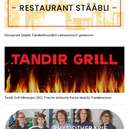
Restaurant Stääbli: Familienfreundlich vietnamesisch geniessen
Tandir Grill Villmergen (AG): Frische türkische Küche ideal für Familienessen