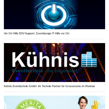
Vor Ort Hilfe EDV-Support: Zuverlässige IT-Hilfe vor Ort
Kühnis Eventtechnik GmbH: Ihr Technik-Partner für Grossevents im Rheintal