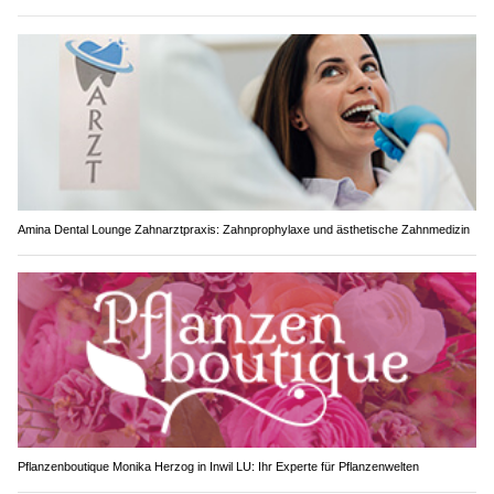
Amina Dental Lounge Zahnarztpraxis: Zahnprophylaxe und ästhetische Zahnmedizin
Pflanzenboutique Monika Herzog in Inwil LU: Ihr Experte für Pflanzenwelten