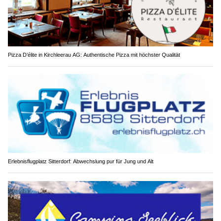
Pizza D’élite in Kirchleerau AG: Authentische Pizza mit höchster Qualität
Erlebnisflugplatz Sitterdorf: Abwechslung pur für Jung und Alt