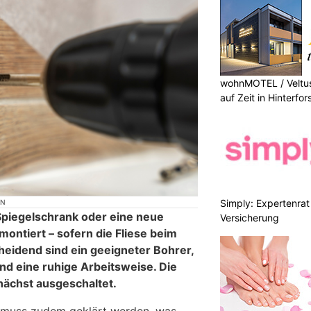
wohnMOTEL / Veltus
auf Zeit in Hinterfor
Simply: Expertenrat 
ON
 Spiegelschrank oder eine neue
Versicherung
montiert – sofern die Fliese beim
cheidend sind ein geeigneter Bohrer,
nd eine ruhige Arbeitsweise. Die
nächst ausgeschaltet.
 muss zudem geklärt werden, was