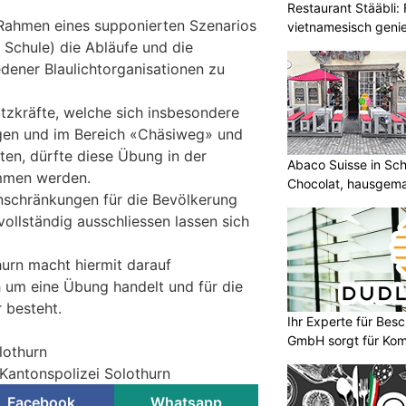
Restaurant Stääbli: 
m Rahmen eines supponierten Szenarios
vietnamesisch geni
 Schule) die Abläufe und die
ener Blaulichtorganisationen zu
atzkräfte, welche sich insbesondere
agen und im Bereich «Chäsiweg» und
ten, dürfte diese Übung in der
Abaco Suisse in Sch
mmen werden.
Chocolat, hausgem
inschränkungen für die Bevölkerung
entdecken
ollständig ausschliessen lassen sich
hurn macht hiermit darauf
 um eine Übung handelt und für die
 besteht.
Ihr Experte für Bes
GmbH sorgt für Komf
lothurn
 Kantonspolizei Solothurn
Facebook
Whatsapp