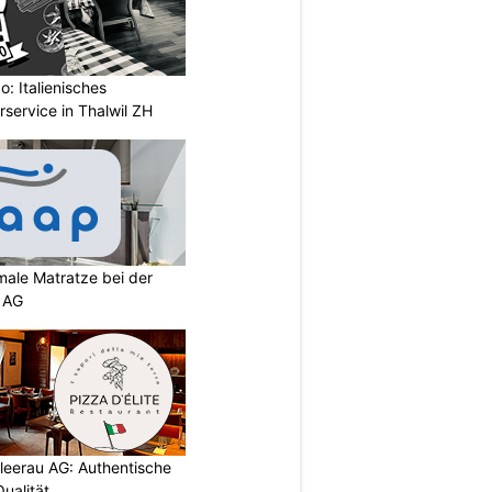
: Italienisches
rservice in Thalwil ZH
imale Matratze bei der
 AG
chleerau AG: Authentische
ualität