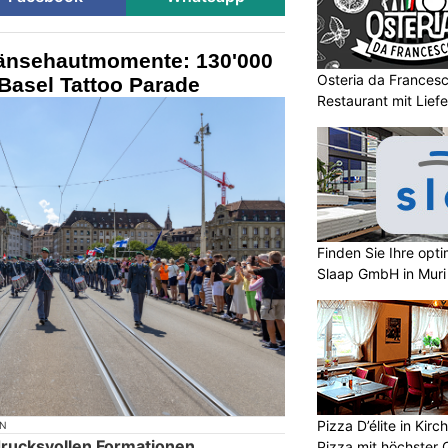
Gänsehautmomente: 130'000
Osteria da Francesco
Basel Tattoo Parade
Restaurant mit Liefe
Finden Sie Ihre opt
Slaap GmbH in Muri
Pizza D’élite in Kir
ON
drucksvollen Formationen
Pizza mit höchster Q