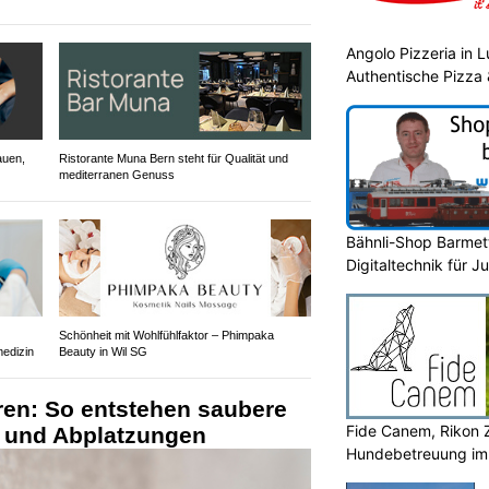
Angolo Pizzeria in 
Authentische Pizza 
auen,
Ristorante Muna Bern steht für Qualität und
mediterranen Genuss
Bähnli-Shop Barmett
Digitaltechnik für J
Schönheit mit Wohlfühlfaktor – Phimpaka
edizin
Beauty in Wil SG
ren: So entstehen saubere
Fide Canem, Rikon Z
 und Abplatzungen
Hundebetreuung im 