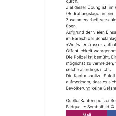
durch.
Ziel dieser Übung ist, i
(Bedrohungslage an einer
Zusammenarbeit verschied
üben.
Aufgrund der vielen Eins
im Bereich der Schulanl
«Wolfwilerstrasse» aufhal
Öffentlichkeit wahrgeno
Die Polizei ist bemüht, E
möglichst zu vermeiden, v
solche allerdings nicht.
Die Kantonspolizei Solot
aufmerksam, dass es sich
Bevölkerung keine Gefahr
Quelle: Kantonspolizei So
Bildquelle: Symbolbild ©
Mail