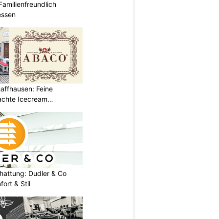
Familienfreundlich
essen
affhausen: Feine
achte Icecream
chattung: Dudler & Co
ort & Stil