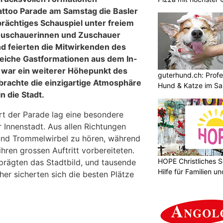
attoo Parade am Samstag die Basler
prächtiges Schauspiel unter freiem
Zuschauerinnen und Zuschauer
d feierten die Mitwirkenden des
reiche Gastformationen aus dem In-
 war ein weiterer Höhepunkt des
guterhund.ch: Profes
rachte die einzigartige Atmosphäre
Hund & Katze im Sa
n die Stadt.
t der Parade lag eine besondere
 Innenstadt. Aus allen Richtungen
nd Trommelwirbel zu hören, während
ihren grossen Auftritt vorbereiteten.
HOPE Christliches S
 prägten das Stadtbild, und tausende
Hilfe für Familien 
er sicherten sich die besten Plätze