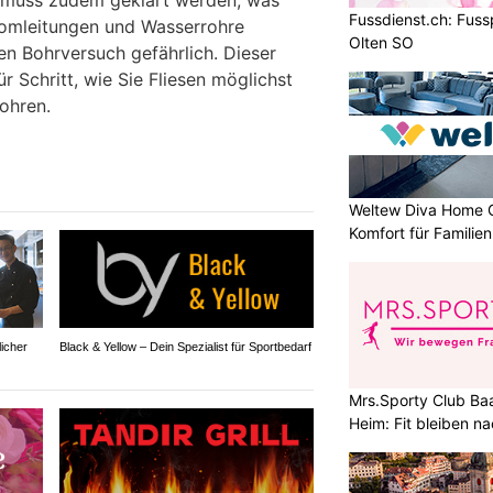
Fussdienst.ch: Fus
Stromleitungen und Wasserrohre
Olten SO
n Bohrversuch gefährlich. Dieser
ür Schritt, wie Sie Fliesen möglichst
ohren.
Weltew Diva Home 
Komfort für Familie
licher
Black & Yellow – Dein Spezialist für Sportbedarf
Mrs.Sporty Club Baa
Heim: Fit bleiben 