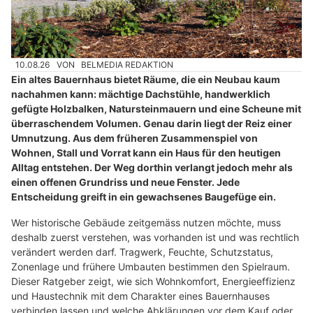
10.08.26
VON
BELMEDIA REDAKTION
Ein altes Bauernhaus bietet Räume, die ein Neubau kaum
nachahmen kann: mächtige Dachstühle, handwerklich
gefügte Holzbalken, Natursteinmauern und eine Scheune mit
überraschendem Volumen. Genau darin liegt der Reiz einer
Umnutzung. Aus dem früheren Zusammenspiel von
Wohnen, Stall und Vorrat kann ein Haus für den heutigen
Alltag entstehen. Der Weg dorthin verlangt jedoch mehr als
einen offenen Grundriss und neue Fenster. Jede
Entscheidung greift in ein gewachsenes Baugefüge ein.
Wer historische Gebäude zeitgemäss nutzen möchte, muss
deshalb zuerst verstehen, was vorhanden ist und was rechtlich
verändert werden darf. Tragwerk, Feuchte, Schutzstatus,
Zonenlage und frühere Umbauten bestimmen den Spielraum.
Dieser Ratgeber zeigt, wie sich Wohnkomfort, Energieeffizienz
und Haustechnik mit dem Charakter eines Bauernhauses
verbinden lassen und welche Abklärungen vor dem Kauf oder