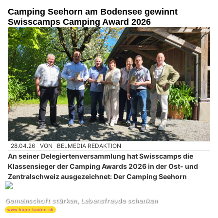
Camping Seehorn am Bodensee gewinnt
Swisscamps Camping Award 2026
28.04.26
VON
BELMEDIA REDAKTION
An seiner Delegiertenversammlung hat Swisscamps die
Klassensieger der Camping Awards 2026 in der Ost- und
Zentralschweiz ausgezeichnet: Der Camping Seehorn
(Egnach), der TCS Camping Sempach und der Camping Bad
Ragaz holen die Auszeichnungen in den Kategorien 5, 4 und
3 Sterne. Den von Pincamp präsentierten Community Award
erhält der Camping Vermeille in Zweisimmen. Die