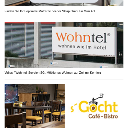
Finden Sie Ihre optimale Matratze bei der Slaap GmbH in Muri AG
Veltus / Wohntel, Sevelen SG: Möbliertes Wohnen auf Zeit mit Komfort