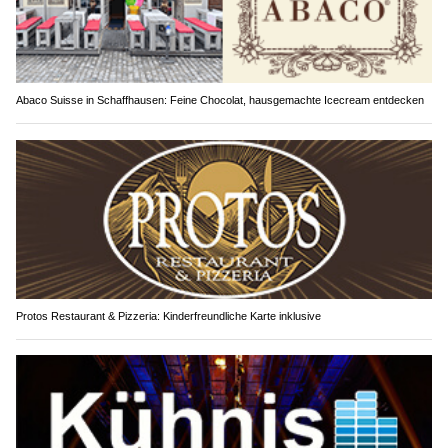
Abaco Suisse in Schaffhausen: Feine Chocolat, hausgemachte Icecream entdecken
Protos Restaurant & Pizzeria: Kinderfreundliche Karte inklusive