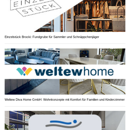
Einzelstück Brocki: Fundgrube für Sammler und Schnäppchenjäger
Weltew Diva Home GmbH: Wohnkonzepte mit Komfort für Familien und Kinderzimmer