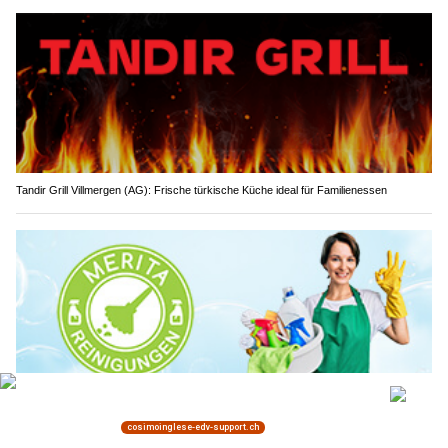
Tandir Grill Villmergen (AG): Frische türkische Küche ideal für Familienessen
Merita Reinigungen GmbH schafft sichere Sauberkeit für Familien und Kinder