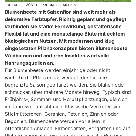
30.04.26
VON
BELMEDIA REDAKTION
Blumenbeete mit Saisonflor sind weit mehr als
dekorative Farbtupfer. Richtig geplant und gepflegt
verbinden sie starke Fernwirkung, gestalterische
Flexibilität und eine monatelange Blüte mit echtem
ökologischem Nutzen. Mit modernen und klug
eingesetzten Pflanzkonzepten bieten Blumenbeete
Wildbienen und anderen Insekten wertvolle
Nahrungsquellen an.
Für Blumenbeete werden einjährige oder nicht
winterharte Pflanzen verwendet, die für eine
begrenzte Saison gepflanzt werden. Sie blühen oder
schmücken über mehrere Monate hinweg. Typisch sind
Frühjahrs-, Sommer- und Herbstpflanzungen, die sich
im Jahresverlauf ablösen. Klassische Vertreter sind
Stiefmütterchen, Geranien, Petunien, Zinnien oder
Begonien. Blumenbeete werden vor allem in
öffentlichen Anlagen, Firmengärten, Vorgärten und auf
Plätzen eingesetzt, wo eine starke visuelle Wirkung