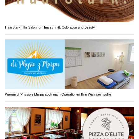
HaarStark.: Ihr Salon für Haarschnitt, Coloration und Beauty
Warum dr’Physio z’Marpa auch nach Operationen Ihre Wahl sein sollte