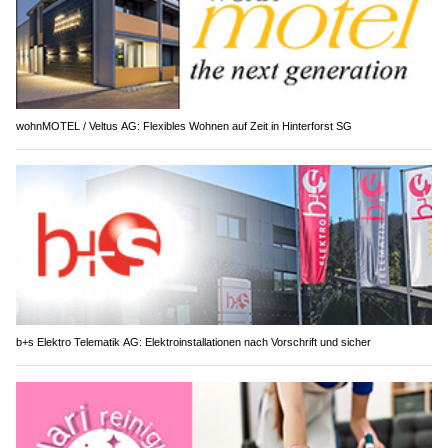
wohnMOTEL / Veltus AG: Flexibles Wohnen auf Zeit in Hinterforst SG
b+s Elektro Telematik AG: Elektroinstallationen nach Vorschrift und sicher