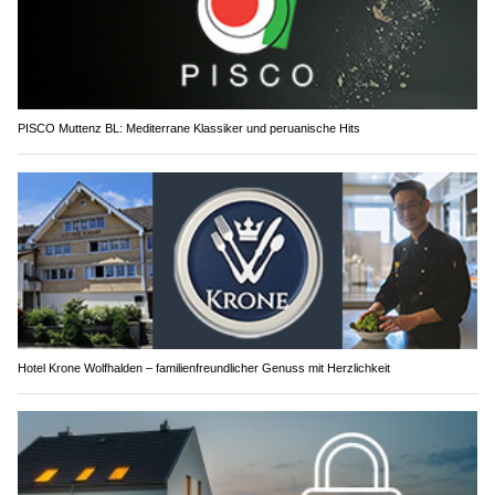
PISCO Muttenz BL: Mediterrane Klassiker und peruanische Hits
Hotel Krone Wolfhalden – familienfreundlicher Genuss mit Herzlichkeit