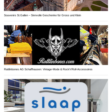
Souvenirs St.Gallen – Sinnvolle Geschenke für Gross und Klein
Rattlinbones AG Schaffhausen: Vintage-Mode & Rock'n'Roll-Accessoires