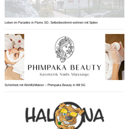
Leben im Paradies in Flums SG: Selbstbestimmt wohnen mit Spitex
Schönheit mit Wohlfühlfaktor – Phimpaka Beauty in Wil SG