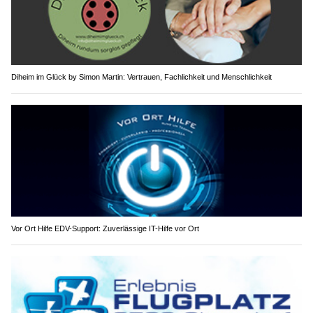
Diheim im Glück by Simon Martin: Vertrauen, Fachlichkeit und Menschlichkeit
Vor Ort Hilfe EDV-Support: Zuverlässige IT-Hilfe vor Ort