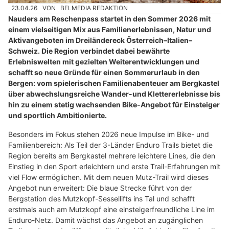
23.04.26
VON
BELMEDIA REDAKTION
Nauders am Reschenpass startet in den Sommer 2026 mit
einem vielseitigen Mix aus Familienerlebnissen, Natur und
Aktivangeboten im Dreiländereck Österreich–Italien–
Schweiz. Die Region verbindet dabei bewährte
Erlebniswelten mit gezielten Weiterentwicklungen und
schafft so neue Gründe für einen Sommerurlaub in den
Bergen: vom spielerischen Familienabenteuer am Bergkastel
über abwechslungsreiche Wander-und Klettererlebnisse bis
hin zu einem stetig wachsenden Bike-Angebot für Einsteiger
und sportlich Ambitionierte.
Besonders im Fokus stehen 2026 neue Impulse im Bike- und
Familienbereich: Als Teil der 3-Länder Enduro Trails bietet die
Region bereits am Bergkastel mehrere leichtere Lines, die den
Einstieg in den Sport erleichtern und erste Trail-Erfahrungen mit
viel Flow ermöglichen. Mit dem neuen Mutz-Trail wird dieses
Angebot nun erweitert: Die blaue Strecke führt von der
Bergstation des Mutzkopf-Sessellifts ins Tal und schafft
erstmals auch am Mutzkopf eine einsteigerfreundliche Line im
Enduro-Netz. Damit wächst das Angebot an zugänglichen