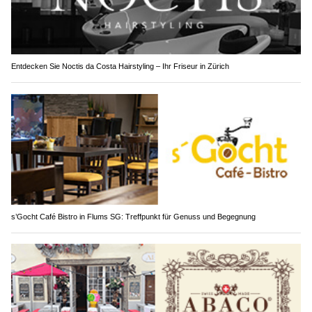
Entdecken Sie Noctis da Costa Hairstyling – Ihr Friseur in Zürich
s’Gocht Café Bistro in Flums SG: Treffpunkt für Genuss und Begegnung