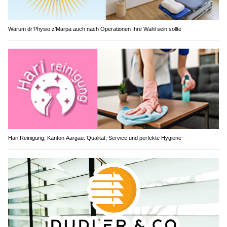
Warum dr’Physio z’Marpa auch nach Operationen Ihre Wahl sein sollte
Hari Reinigung, Kanton Aargau: Qualität, Service und perfekte Hygiene