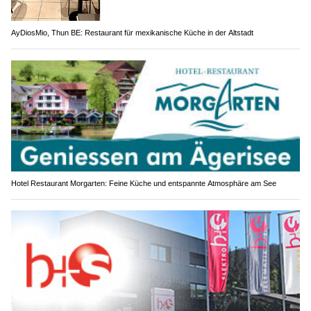
AyDiosMio, Thun BE: Restaurant für mexikanische Küche in der Altstadt
Hotel Restaurant Morgarten: Feine Küche und entspannte Atmosphäre am See