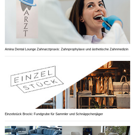
Amina Dental Lounge Zahnarztpraxis: Zahnprophylaxe und ästhetische Zahnmedizin
Einzelstück Brocki: Fundgrube für Sammler und Schnäppchenjäger