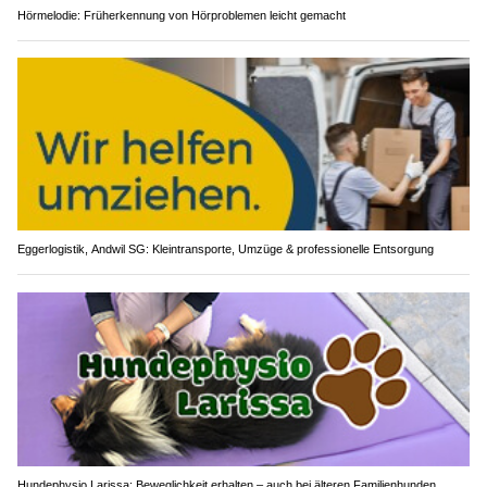
Hörmelodie: Früherkennung von Hörproblemen leicht gemacht
Eggerlogistik, Andwil SG: Kleintransporte, Umzüge & professionelle Entsorgung
Hundephysio Larissa: Beweglichkeit erhalten – auch bei älteren Familienhunden