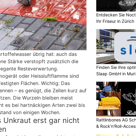
Entdecken Sie Nocti
Ihr Friseur in Zürich
toffelwasser übrig hat: auch das
ene Stärke verstopft zusätzlich die
Finden Sie Ihre opt
elegante Resteverwertung.
Slaap GmbH in Muri
mogerät oder Heissluftflamme sind
estigten Flächen. Wichtig: Das
nnen – es genügt, die Zellen kurz auf
tzen. Die Wurzeln bleiben meist
ht es bei hartnäckigen Arten zwei bis
stand von einigen Wochen.
Unkraut erst gar nicht
Rattlinbones AG Sc
& Rock'n'Roll-Acces
en