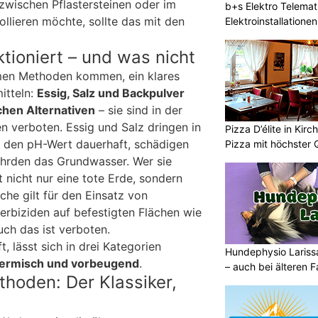
wischen Pflastersteinen oder im
b+s Elektro Telemat
ollieren möchte, sollte das mit den
Elektroinstallatione
sicher
ktioniert – und was nicht
men Methoden kommen, ein klares
itteln:
Essig, Salz und Backpulver
chen Alternativen
– sie sind in der
n verboten. Essig und Salz dringen in
Pizza D’élite in Kir
n den pH-Wert dauerhaft, schädigen
Pizza mit höchster Q
hrden das Grundwasser. Wer sie
t nicht nur eine tote Erde, sondern
che gilt für den Einsatz von
rbiziden auf befestigten Flächen wie
ch das ist verboten.
t, lässt sich in drei Kategorien
Hundephysio Larissa
hermisch und vorbeugend
.
– auch bei älteren 
hoden: Der Klassiker,