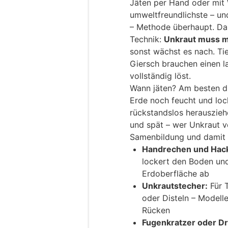
Jäten per Hand oder mit W
umweltfreundlichste – und
– Methode überhaupt. Das
Technik:
Unkraut muss m
sonst wächst es nach. T
Giersch brauchen einen l
vollständig löst.
Wann jäten? Am besten d
Erde noch feucht und lock
rückstandslos herausziehe
und spät – wer Unkraut vo
Samenbildung und damit 
Handrechen und Hac
lockert den Boden und
Erdoberfläche ab
Unkrautstecher:
Für 
oder Disteln – Modell
Rücken
Fugenkratzer oder Dr