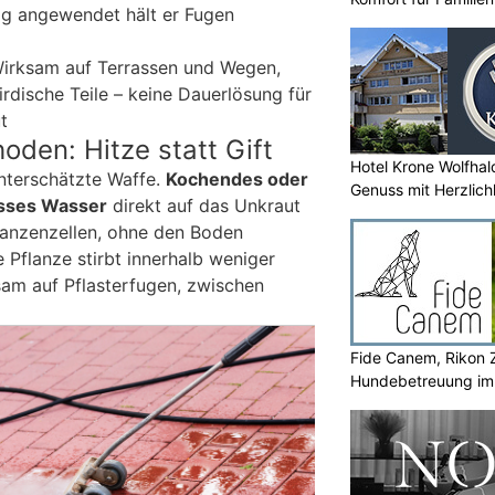
g angewendet hält er Fugen
irksam auf Terrassen und Wegen,
irdische Teile – keine Dauerlösung für
t
den: Hitze statt Gift
Hotel Krone Wolfhal
unterschätzte Waffe.
Kochendes oder
Genuss mit Herzlich
isses Wasser
direkt auf das Unkraut
lanzenzellen, ohne den Boden
 Pflanze stirbt innerhalb weniger
am auf Pflasterfugen, zwischen
Fide Canem, Rikon Z
Hundebetreuung im 