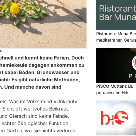
Ristorante Muna Ber
mediterranen Genu
ON
schnell und kennt keine Ferien. Doch
 Chemiekeule dagegen ankommen zu
det dabei Boden, Grundwasser und
icht: Es gibt natürliche Methoden,
PISCO Muttenz BL: 
ren. Und manche davon sind
peruanische Hits
weis: Was im Volksmund «Unkraut»
r Sicht oft wertvolles Beikraut.
nd Giersch sind keine Feinde,
 echter ökologischer Funktion.
im Garten, wo sie nichts verloren