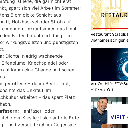
fung ist jene, die gar nicht erst
kt, spart sich viel Arbeit im Sommer:
tens 5 cm dicke Schicht aus
nitt, Holzhäcksel oder Stroh auf
fkeimenden Unkrautsamen das Licht.
Restaurant Stääbli: 
ch den Boden feucht und düngt ihn
vietnamesisch geni
der wirkungsvollsten und günstigsten
t.
n:
Dichte, niedrig wachsende
 Elfenblume, Kriechspindel oder
nkraut kaum eine Chance und sehen
us.
iger offene Erde im Beet bleibt,
Vor Ort Hilfe EDV-Su
Hilfe vor Ort
che hat das Unkraut. Im
hkultur arbeiten – das spart Platz
chach.
urfasern:
Hanffaser- oder
ulch oder Kies legt sich auf die Erde
g – und zersetzt sich im Gegensatz