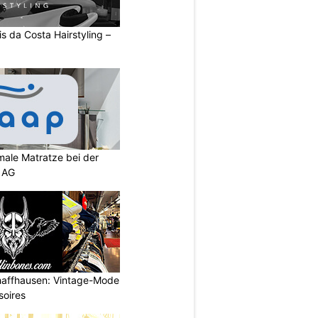
s da Costa Hairstyling –
imale Matratze bei der
 AG
haffhausen: Vintage-Mode
soires