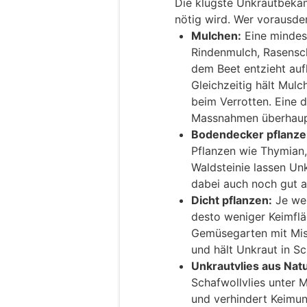
Die klügste Unkrautbekämp
nötig wird. Wer vorausden
Mulchen:
Eine mindes
Rindenmulch, Rasensch
dem Beet entzieht au
Gleichzeitig hält Mul
beim Verrotten. Eine 
Massnahmen überhaup
Bodendecker pflanze
Pflanzen wie Thymian,
Waldsteinie lassen U
dabei auch noch gut a
Dicht pflanzen:
Je wen
desto weniger Keimflä
Gemüsegarten mit Misc
und hält Unkraut in S
Unkrautvlies aus Nat
Schafwollvlies unter M
und verhindert Keimun