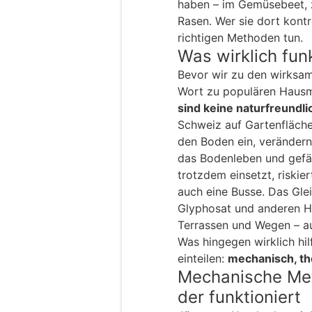
haben – im Gemüsebeet, z
Rasen. Wer sie dort kontr
richtigen Methoden tun.
Was wirklich fun
Bevor wir zu den wirksa
Wort zu populären Hausm
sind keine naturfreundli
Schweiz auf Gartenfläche
den Boden ein, veränder
das Bodenleben und gefä
trotzdem einsetzt, riskier
auch eine Busse. Das Glei
Glyphosat und anderen He
Terrassen und Wegen – au
Was hingegen wirklich hilf
einteilen:
mechanisch, t
Mechanische Met
der funktioniert