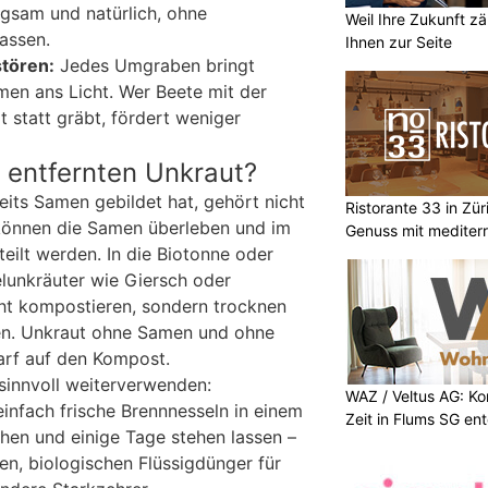
ngsam und natürlich, ohne
Weil Ihre Zukunft zä
lassen.
Ihnen zur Seite
stören:
Jedes Umgraben bringt
en ans Licht. Wer Beete mit der
 statt gräbt, fördert weniger
 entfernten Unkraut?
eits Samen gebildet hat, gehört nicht
Ristorante 33 in Zür
können die Samen überleben und im
Genuss mit mediterr
eilt werden. In die Biotonne oder
lunkräuter wie Giersch oder
cht kompostieren, sondern trocknen
en. Unkraut ohne Samen und ohne
arf auf den Kompost.
 sinnvoll weiterverwenden:
WAZ / Veltus AG: K
einfach frische Brennnesseln in einem
Zeit in Flums SG en
hen und einige Tage stehen lassen –
en, biologischen Flüssigdünger für