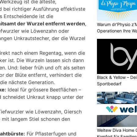
erkzeug ist die älteste,
 bei richtiger Ausführung effektivste
 Entscheidende ist die
itsamt der Wurzel entfernt werden
,
Warum dr’Physio z’
iefwurzler wie Löwenzahn oder
Operationen Ihre Wah
angen Unkrautstecher, der die Wurzel
irekt nach einem Regentag, wenn die
er ist. Die Wurzeln lassen sich dann
n. Und: lieber früh und oft als selten
r der Blüte entfernt, verhindert die
Black & Yellow – Dei
die nächste Generation.
Sportbedarf
ke:
Ideal für grössere Beetflächen –
 schneidet Unkraut knapp unter der
Tiefwurzler wie Löwenzahn, Giersch
e mit langem Stiel schonen den
Weltew Diva Home 
ahtbürste:
Für Pflasterfugen und
Komfort für Familie