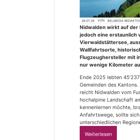
26.07.26
VON
BELMEDIA REDAKTI
Nidwalden wirkt auf der 
jedoch eine erstaunlich 
Vierwaldstättersee, auss
Wallfahrtsorte, historis
Flugzeughersteller mit i
nur wenige Kilometer a
Ende 2025 lebten 45’237 
Gemeinden des Kantons. A
reicht Nidwalden vom Fuss
hochalpine Landschaft a
kennenlernen möchte, bra
Anfahrtswege, sollte sich 
unterschiedlichen Regio
Weiterlesen