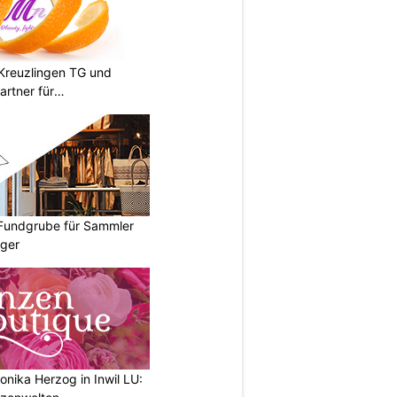
n Kreuzlingen TG und
artner für
 Fundgrube für Sammler
ger
nika Herzog in Inwil LU: