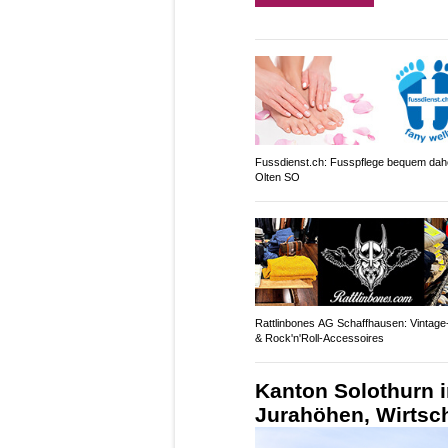
Fussdienst.ch: Fusspflege bequem dah
Olten SO
Rattlinbones AG Schaffhausen: Vintag
& Rock'n'Roll-Accessoires
Kanton Solothurn i
Jurahöhen, Wirtsch