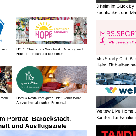
Diheim im Glück by 
Fachlichkeit und Me
eim in
HOPE Christliches Sozialwerk: Beratung und
Hilfe für Familien und Menschen
Mrs.Sporty Club Baa
Heim: Fit bleiben 
e-Mode
Hotel & Restaurant guter Hirte: Genussvolle
Auszeit im malerischen Emmental
Weltew Diva Home 
Komfort für Familie
m Porträt: Barockstadt,
aft und Ausflugsziele