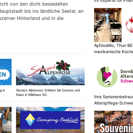
Ihr Experte für Pfl
icht von den dicht besiedelten
uptstadt bis ins ländliche Seetal, an
zerner Hinterland und in die
AyDiosMio, Thun BE:
mexikanische Küche 
g in
Stump’s Alpenrose: Erleben Sie Genuss und
Natur in Wildhaus SG
Ihre Seniorenbetreu
Alterspflege-Schwei