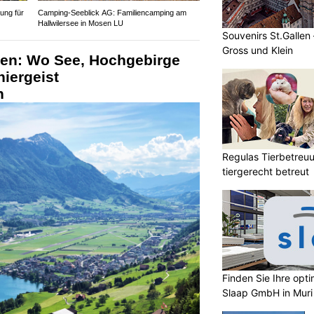
ung für
Camping-Seeblick AG: Familiencamping am
Hallwilersee in Mosen LU
Souvenirs St.Gallen
Gross und Klein
en: Wo See, Hochgebirge
iergeist
n
Regulas Tierbetreuu
tiergerecht betreut
Finden Sie Ihre opt
Slaap GmbH in Muri