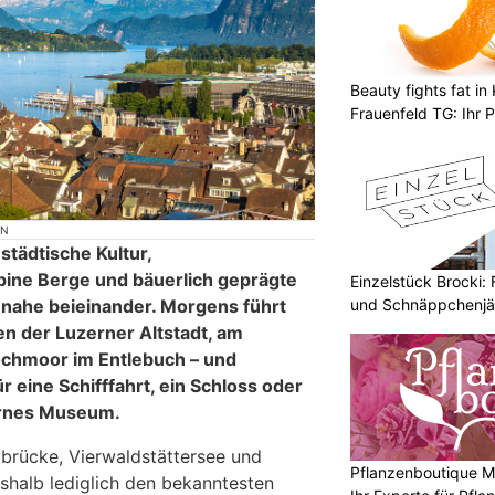
Beauty fights fat i
Frauenfeld TG: Ihr P
Abnehmlösungen
ON
städtische Kultur,
pine Berge und bäuerlich geprägte
Einzelstück Brocki:
und Schnäppchenjä
nahe beieinander. Morgens führt
n der Luzerner Altstadt, am
ochmoor im Entlebuch – und
r eine Schifffahrt, ein Schloss oder
rnes Museum.
lbrücke, Vierwaldstättersee und
Pflanzenboutique Mo
deshalb lediglich den bekanntesten