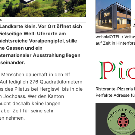
ON
Landkarte klein. Vor Ort öffnet sich
vielseitige Welt: Uferorte am
wohnMOTEL / Veltus
ichtsreiche Voralpengipfel, stille
auf Zeit in Hinterfor
che Gassen und ein
nternationaler Ausstrahlung liegen
useinander.
Menschen dauerhaft in den elf
uf lediglich 276 Quadratkilometern
 des Pilatus bei Hergiswil bis in die
Ristorante-Pizzeria 
Perfekte Adresse fü
m Jochpass. Wer den Kanton
ucht deshalb keine langen
aber Zeit für seine sehr
nen nehmen.