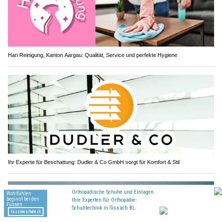
Hari Reinigung, Kanton Aargau: Qualität, Service und perfekte Hygiene
Ihr Experte für Beschattung: Dudler & Co GmbH sorgt für Komfort & Stil