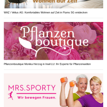
WAZ / Veltus AG: Komfortables Wohnen auf Zeit in Flums SG entdecken
Pflanzenboutique Monika Herzog in Inwil LU: Ihr Experte für Pflanzenwelten