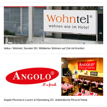
Veltus / Wohntel, Sevelen SG: Möbliertes Wohnen auf Zeit mit Komfort
Angolo Pizzeria in Luzern & Hünenberg ZG: Authentische Pizza & Pasta