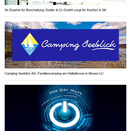
Ihr Experte für Beschattung: Dudler & Co GmbH sorgt für Komfort & Stil
Camping-Seeblick AG: Familiencamping am Hallwilersee in Mosen LU