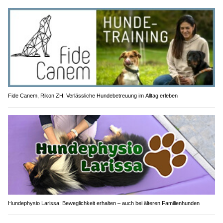
Fide Canem, Rikon ZH: Verlässliche Hundebetreuung im Alltag erleben
Hundephysio Larissa: Beweglichkeit erhalten – auch bei älteren Familienhunden