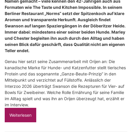
Namen gemacht – viele kennen den 42-Jährigen auch aus
Formaten wie The Taste und Kitchen Impossible. In seinem
Berliner Restaurant „Norms“ setzt der Spitzenkoch auf klare
Aromen und transparente Herkunft. Ausgleich findet
Swanson auf langen Spaziergängen in der Döberitzer Heide.
Immer dabei: mindestens einer seiner beiden Hunde. Marley
und Chester begleiten ihn auch durch den Alltag und haben
seinen Blick dafür geschärft, dass Qualität nicht am eigenen
Teller endet.
Genau hier setzt seine Zusammenarbeit mit Orijen an: Die
kanadische Marke für Hunde- und Katzenfutter stellt tierisches
Protein und das sogenannte „Ganze-Beute-Prinzip“ in den
Mittelpunkt und verzichtet auf Füllstoffe. Anlässlich der
Interzoo 2026 überträgt Swanson die Rezepturen für Vier- auf
Bowls für Zweibeiner. Welche Rolle Ernährung für seine Familie
im Alltag spielt und was ihn an Orijen überzeugt hat, erzählt er
im Interview.
Weiterlesen