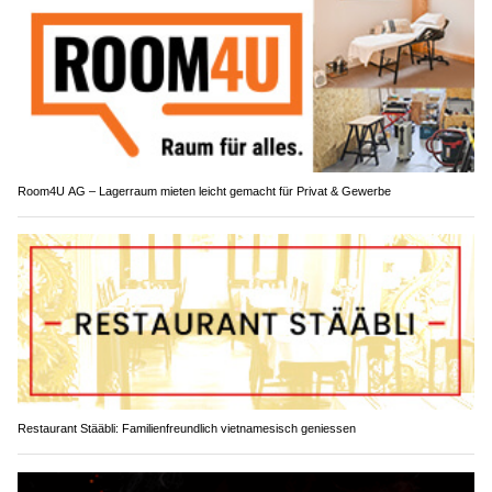
Room4U AG – Lagerraum mieten leicht gemacht für Privat & Gewerbe
Restaurant Stääbli: Familienfreundlich vietnamesisch geniessen