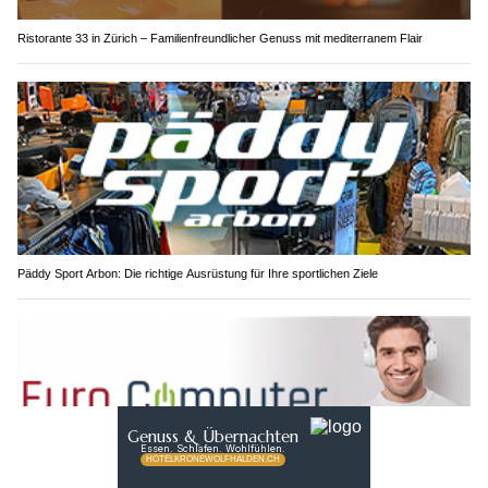
Ristorante 33 in Zürich – Familienfreundlicher Genuss mit mediterranem Flair
Päddy Sport Arbon: Die richtige Ausrüstung für Ihre sportlichen Ziele