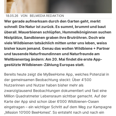
18.05.26
VON
BELMEDIA REDAKTION
Wer gerade aufmerksam durch den Garten geht, merkt
schnell: Die Natur ist zurück. Es summt, brummt und baut
überall. Mauerbienen schlüpfen, Hummelköniginnen suchen
Nistplätze, Sandbienen graben ihre Brutröhren. Doch wie
viele Wildbienen tatsächlich mitten unter uns leben, weiss
bisher kaum jemand. Genau das wollen Wildbiene + Partner
und tausende Naturfreundinnen und Naturfreunde am
Weltbienentag ändern: Am 20. Mai findet die erste App-
gestützte Wildbienen-Zählung Europas statt.
Bereits heute zeigt die MyBeeHome App, welches Potenzial in
der gemeinsamen Beobachtung steckt: Über 4’500
Nutzerinnen und Nutzer haben bisher mehr als
zwanzigtausend Beobachtungen dokumentiert und fast eine
Million Quadratmeter Lebensraum sichtbar gemacht. Auf der
Karte der App sind schon über 6’000 Wildbienen-Oasen
eingetragen – ein wichtiger Schritt auf dem Weg zur Kampagne
„Mission 10’000 BeeHomes“. So entsteht nach und nach ein