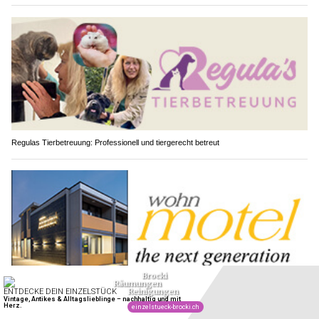
Regulas Tierbetreuung: Professionell und tiergerecht betreut
wohnMOTEL / Veltus AG: Flexibles Wohnen auf Zeit in Hinterforst SG