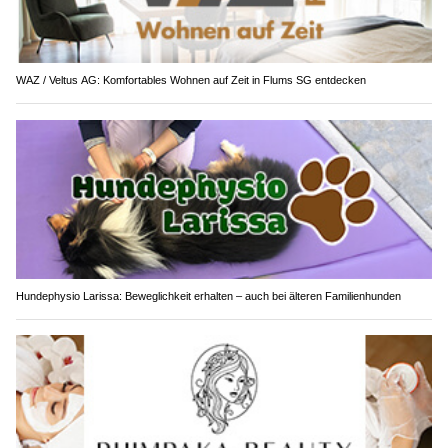
WAZ / Veltus AG: Komfortables Wohnen auf Zeit in Flums SG entdecken
Hundephysio Larissa: Beweglichkeit erhalten – auch bei älteren Familienhunden