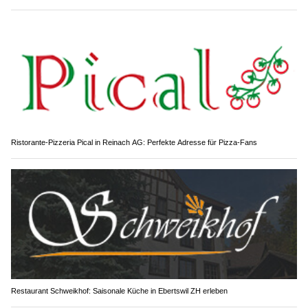
Ristorante-Pizzeria Pical in Reinach AG: Perfekte Adresse für Pizza-Fans
Restaurant Schweikhof: Saisonale Küche in Ebertswil ZH erleben