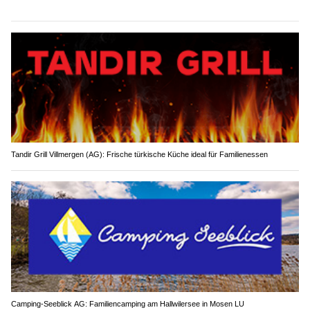
Tandir Grill Villmergen (AG): Frische türkische Küche ideal für Familienessen
Camping-Seeblick AG: Familiencamping am Hallwilersee in Mosen LU