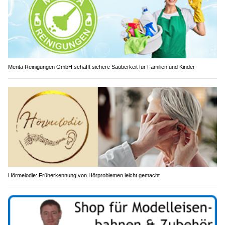
Merita Reinigungen GmbH schafft sichere Sauberkeit für Familien und Kinder
Hörmelodie: Früherkennung von Hörproblemen leicht gemacht