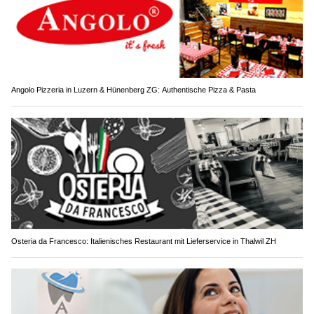
Angolo Pizzeria in Luzern & Hünenberg ZG: Authentische Pizza & Pasta
Osteria da Francesco: Italienisches Restaurant mit Lieferservice in Thalwil ZH