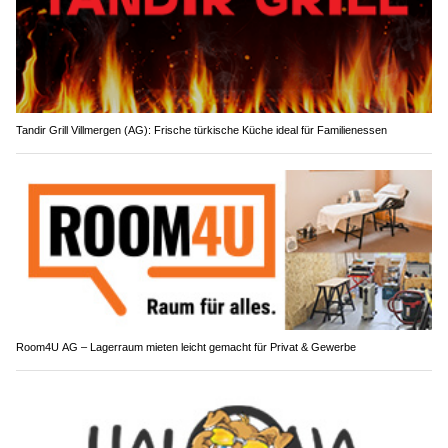
Tandir Grill Villmergen (AG): Frische türkische Küche ideal für Familienessen
Room4U AG – Lagerraum mieten leicht gemacht für Privat & Gewerbe