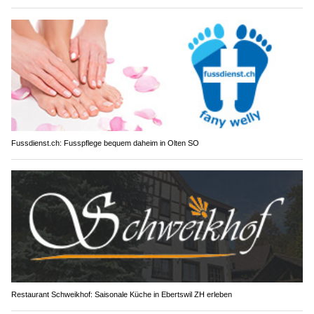
Fussdienst.ch: Fusspflege bequem daheim in Olten SO
Restaurant Schweikhof: Saisonale Küche in Ebertswil ZH erleben