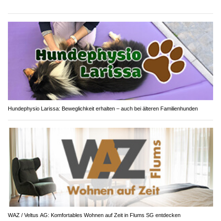
Hundephysio Larissa: Beweglichkeit erhalten – auch bei älteren Familienhunden
WAZ / Veltus AG: Komfortables Wohnen auf Zeit in Flums SG entdecken