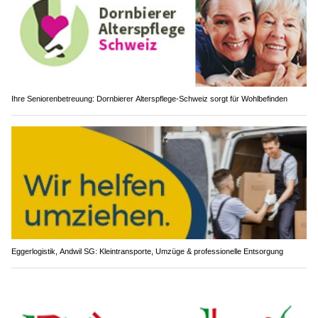
Ihre Seniorenbetreuung: Dornbierer Alterspflege-Schweiz sorgt für Wohlbefinden
Eggerlogistik, Andwil SG: Kleintransporte, Umzüge & professionelle Entsorgung