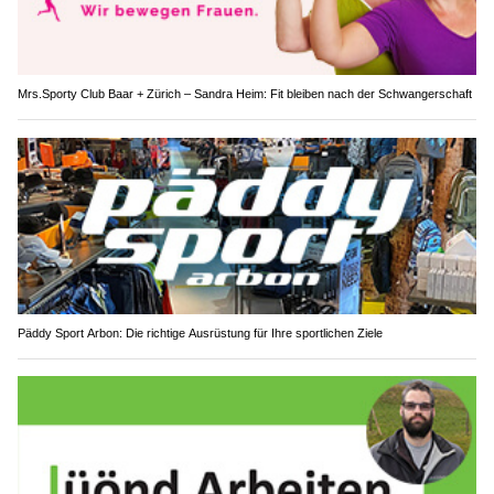
Mrs.Sporty Club Baar + Zürich – Sandra Heim: Fit bleiben nach der Schwangerschaft
Päddy Sport Arbon: Die richtige Ausrüstung für Ihre sportlichen Ziele