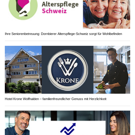
Ihre Seniorenbetreuung: Dornbierer Alterspflege-Schweiz sorgt für Wohlbefinden
Hotel Krone Wolfhalden – familienfreundlicher Genuss mit Herzlichkeit