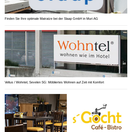
Finden Sie Ihre optimale Matratze bei der Slaap GmbH in Muri AG
Veltus / Wohntel, Sevelen SG: Möbliertes Wohnen auf Zeit mit Komfort