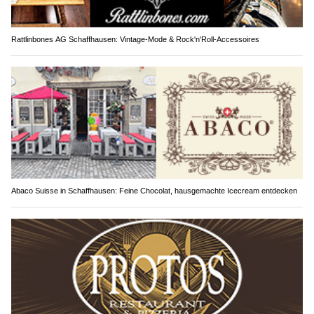
Rattlinbones AG Schaffhausen: Vintage-Mode & Rock'n'Roll-Accessoires
Abaco Suisse in Schaffhausen: Feine Chocolat, hausgemachte Icecream entdecken