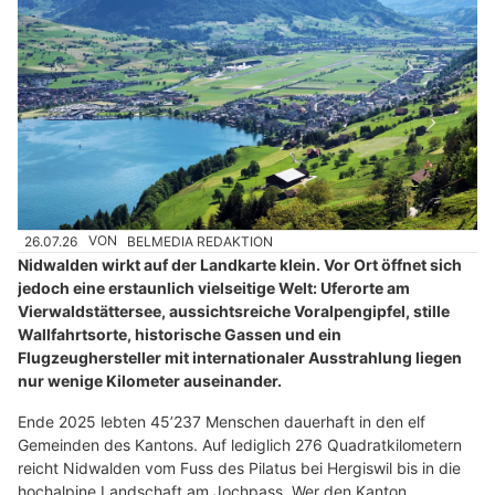
26.07.26
VON
BELMEDIA REDAKTION
Nidwalden wirkt auf der Landkarte klein. Vor Ort öffnet sich
jedoch eine erstaunlich vielseitige Welt: Uferorte am
Vierwaldstättersee, aussichtsreiche Voralpengipfel, stille
Wallfahrtsorte, historische Gassen und ein
Flugzeughersteller mit internationaler Ausstrahlung liegen
nur wenige Kilometer auseinander.
Ende 2025 lebten 45’237 Menschen dauerhaft in den elf
Gemeinden des Kantons. Auf lediglich 276 Quadratkilometern
reicht Nidwalden vom Fuss des Pilatus bei Hergiswil bis in die
hochalpine Landschaft am Jochpass. Wer den Kanton