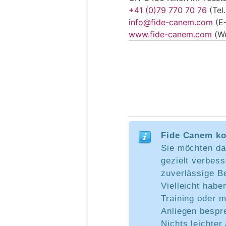
+41 (0)79 770 70 76
(Tel.
info@fide-canem.com
(E-
www.fide-canem.com
(W
Fide Canem ko
Sie möchten da
gezielt verbes
zuverlässige B
Vielleicht hab
Training oder m
Anliegen bespr
Nichts leichter