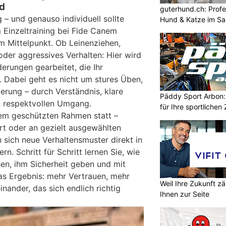
d
guterhund.ch: Profes
g – und genauso individuell sollte
Hund & Katze im Sa
m Einzeltraining bei Fide Canem
m Mittelpunkt. Ob Leinenziehen,
oder aggressives Verhalten: Hier wird
erungen gearbeitet, die Ihr
 Dabei geht es nicht um stures Üben,
rung – durch Verständnis, klare
Päddy Sport Arbon: 
 respektvollen Umgang.
für Ihre sportlichen 
inem geschützten Rahmen statt –
Ort oder an gezielt ausgewählten
n sich neue Verhaltensmuster direkt in
rn. Schritt für Schritt lernen Sie, wie
hen, ihm Sicherheit geben und mit
Das Ergebnis: mehr Vertrauen, mehr
Weil Ihre Zukunft zä
inander, das sich endlich richtig
Ihnen zur Seite