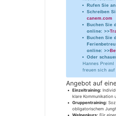
Rufen Sie a
Schreiben Si
canem.com
Buchen Sie d
online: >>
Tr
Buchen Sie 
Ferienbetreu
online: >>
Be
Oder schauen
Hannes Preiml
freuen sich auf
Angebot auf eine
Einzeltraining:
Individ
klare Kommunikation u
Gruppentraining:
Sozi
obligatorischem Jung
Welpenkurs:
Für eine