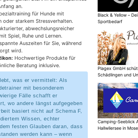
nfang an.
ezialtraining für Hunde mit
Black & Yellow – Dei
 oder starkem Stressverhalten.
Sportbedarf
kturierter, abwechslungsreicher
 mit Spiel, Ruhe und Lernen.
spannte Auszeiten für Sie, während
orgt wird.
Rikon:
Hochwertige Produkte für
nliche Beratung inklusive.
Plagex GmbH schütz
Schädlingen und Un
ebt, was er vermittelt: Als
detrainer mit besonderem
ierige Fälle schafft er
rt, wo andere längst aufgegeben
beit basiert nicht auf Schema F,
ndiertem Wissen, echter
Camping-Seeblick 
dem festen Glauben daran, dass
Hallwilersee in Mos
standen werden kann – wenn