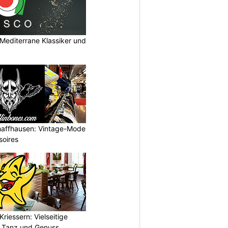
Mediterrane Klassiker und
haffhausen: Vintage-Mode
soires
riessern: Vielseitige
, Tanz und Genuss