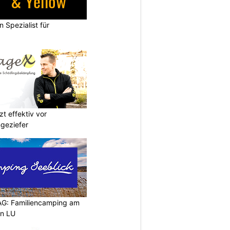
n Spezialist für
t effektiv vor
geziefer
AG: Familiencamping am
en LU