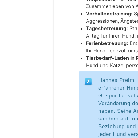
Zusammenleben von A
Verhaltenstraining:
Sp
Aggressionen, Ängsten
Tagesbetreuung:
Stru
Alltag für Ihren Hund:
Ferienbetreuung:
Ent
Ihr Hund liebevoll ums
Tierbedarf-Laden in 
Hund und Katze, persö
Hannes Preiml l
erfahrener Hun
Gespür für schw
Veränderung do
haben. Seine Ar
sondern auf fu
Beziehung und 
jeder Hund ver