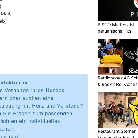
)
Mail)
eb)
PISCO Muttenz BL: 
peruanische Hits
Rattlinbones AG Sc
ntaktieren
& Rock'n'Roll-Acces
s Verhalten Ihres Hundes
sern oder suchen eine
etreuung mit Herz und Verstand?
en Sie Fragen zum passenden
öchten ein individuelles
echen.
Restaurant Sternen K
 als das!
Location für Events