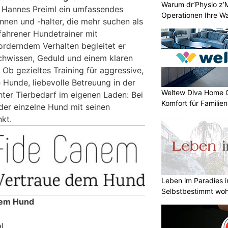
Warum dr’Physio z’
et Hannes Preiml ein umfassendes
Operationen Ihre Wah
nnen und -halter, die mehr suchen als
fahrener Hundetrainer mit
rderndem Verhalten begleitet er
hwissen, Geduld und einem klaren
 Ob gezieltes Training für aggressive,
 Hunde, liebevolle Betreuung in der
Weltew Diva Home 
hter Tierbedarf im eigenen Laden: Bei
Komfort für Familie
er einzelne Hund mit seinen
kt.
Leben im Paradies i
Selbstbestimmt woh
dem Hund
l