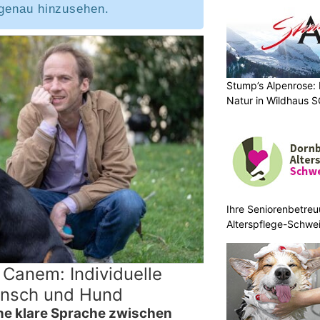
 genau hinzusehen.
Stump’s Alpenrose:
Natur in Wildhaus 
Ihre Seniorenbetreu
Alterspflege-Schwei
 Canem: Individuelle
ensch und Hund
eine klare Sprache zwischen