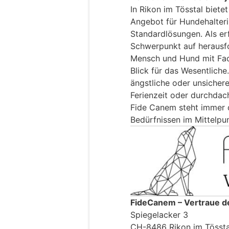
In Rikon im Tösstal biet
Angebot für Hundehalteri
Standardlösungen. Als er
Schwerpunkt auf herausfo
Mensch und Hund mit Fac
Blick für das Wesentliche.
ängstliche oder unsichere
Ferienzeit oder durchdac
Fide Canem steht immer d
Bedürfnissen im Mittelpun
FideCanem – Vertraue 
Spiegelacker 3
CH-8486 Rikon im Tössta