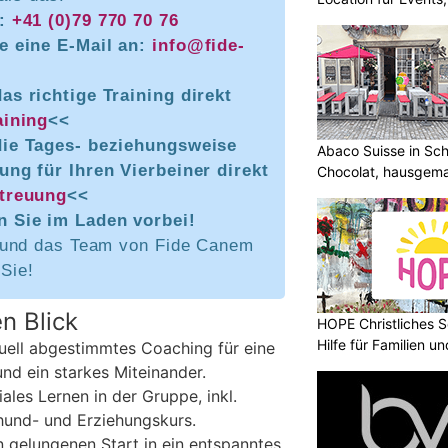
n:
+41 (0)79 770 70 76
e eine E-Mail an:
info@fide-
as richtige Training direkt
aining
<<
die Tages- beziehungsweise
Abaco Suisse in Sch
ung für Ihren Vierbeiner direkt
Chocolat, hausgem
entdecken
treuung
<<
 Sie im Laden vorbei!
 und das Team von Fide Canem
 Sie!
n Blick
HOPE Christliches S
Hilfe für Familien 
uell abgestimmtes Coaching für eine
nd ein starkes Miteinander.
ales Lernen in der Gruppe, inkl.
hund- und Erziehungskurs.
n gelungenen Start in ein entspanntes