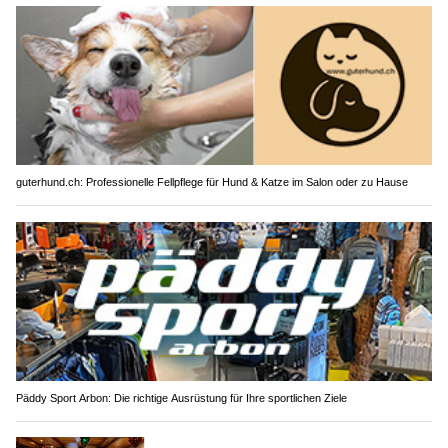
guterhund.ch: Professionelle Fellpflege für Hund & Katze im Salon oder zu Hause
Päddy Sport Arbon: Die richtige Ausrüstung für Ihre sportlichen Ziele