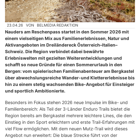
23.04.26
VON
BELMEDIA REDAKTION
Nauders am Reschenpass startet in den Sommer 2026 mit
einem vielseitigen Mix aus Familienerlebnissen, Natur und
Aktivangeboten im Dreiländereck Österreich–Italien–
Schweiz. Die Region verbindet dabei bewährte
Erlebniswelten mit gezielten Weiterentwicklungen und
schafft so neue Gründe für einen Sommerurlaub in den
Bergen: vom spielerischen Familienabenteuer am Bergkastel
über abwechslungsreiche Wander-und Klettererlebnisse bis
hin zu einem stetig wachsenden Bike-Angebot für Einsteiger
und sportlich Ambitionierte.
Besonders im Fokus stehen 2026 neue Impulse im Bike- und
Familienbereich: Als Teil der 3-Länder Enduro Trails bietet die
Region bereits am Bergkastel mehrere leichtere Lines, die den
Einstieg in den Sport erleichtern und erste Trail-Erfahrungen mit
viel Flow ermöglichen. Mit dem neuen Mutz-Trail wird dieses
Angebot nun erweitert: Die blaue Strecke führt von der