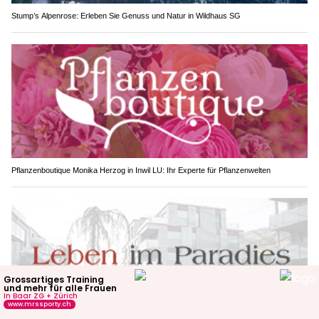
Stump’s Alpenrose: Erleben Sie Genuss und Natur in Wildhaus SG
Pflanzenboutique Monika Herzog in Inwil LU: Ihr Experte für Pflanzenwelten