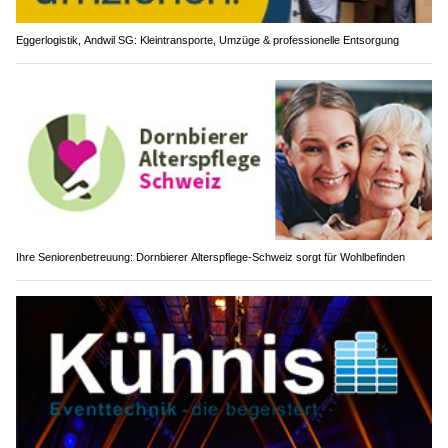
Eggerlogistik, Andwil SG: Kleintransporte, Umzüge & professionelle Entsorgung
Ihre Seniorenbetreuung: Dornbierer Alterspflege-Schweiz sorgt für Wohlbefinden