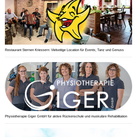
Restaurant Sternen Kriessern: Vielseitige Location für Events, Tanz und Genuss
Physiotherapie Giger GmbH für aktive Rückenschule und muskuläre Rehabilitation