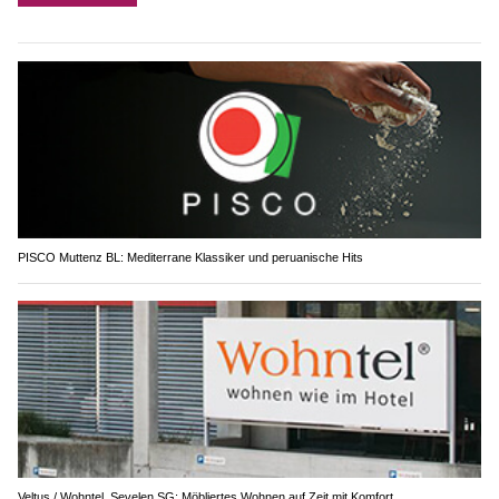
PISCO Muttenz BL: Mediterrane Klassiker und peruanische Hits
Veltus / Wohntel, Sevelen SG: Möbliertes Wohnen auf Zeit mit Komfort