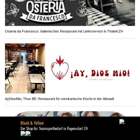
Osteria da Francesco: Italienisches Restaurant mit Lieferservice in Thalwil ZH
AyDiosMio, Thun BE: Restaurant für mexikanische Küche in der Altstadt