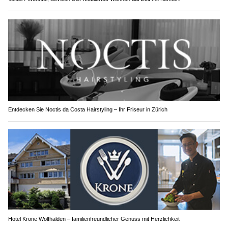
Entdecken Sie Noctis da Costa Hairstyling – Ihr Friseur in Zürich
Hotel Krone Wolfhalden – familienfreundlicher Genuss mit Herzlichkeit