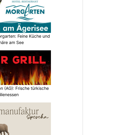
orgarten: Feine Küche und
häre am See
en (AG): Frische türkische
ilienessen