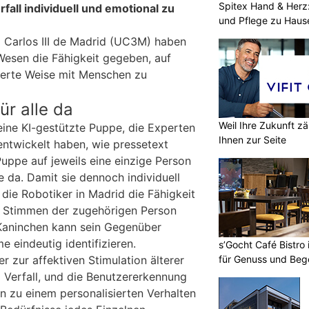
Spitex Hand & Herz:
fall individuell und emotional zu
und Pflege zu Haus
 Carlos III de Madrid (UC3M) haben
Wesen die Fähigkeit gegeben, auf
sierte Weise mit Menschen zu
ür alle da
Weil Ihre Zukunft zä
eine KI-gestützte Puppe, die Experten
Ihnen zur Seite
ntwickelt haben, wie pressetext
uppe auf jeweils eine einzige Person
lle da. Damit sie dennoch individuell
 die Robotiker in Madrid die Fähigkeit
 Stimmen der zugehörigen Person
aninchen kann sein Gegenüber
 eindeutig identifizieren.
s’Gocht Café Bistro
für Genuss und Be
r zur affektiven Stimulation älterer
Verfall, und die Benutzererkennung
hin zu einem personalisierten Verhalten