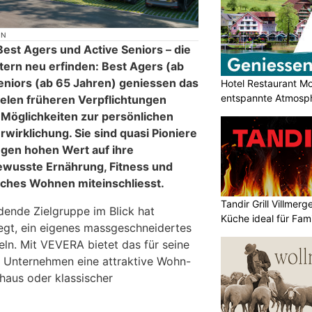
ON
Best Agers und Active Seniors – die
tern neu erfinden: Best Agers (ab
eniors (ab 65 Jahren) geniessen das
Hotel Restaurant M
entspannte Atmosp
ielen früheren Verpflichtungen
 Möglichkeiten zur persönlichen
rwirklichung. Sie sind quasi Pioniere
gen hohen Wert auf ihre
ewusste Ernährung, Fitness und
sches Wohnen miteinschliesst.
Tandir Grill Villmerg
ende Zielgruppe im Blick hat
Küche ideal für Fam
egt, ein eigenes massgeschneidertes
n. Mit VEVERA bietet das für seine
e Unternehmen eine attraktive Wohn-
nhaus oder klassischer