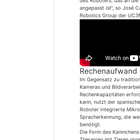
des Roboters, das an die
angepasst ist“, so José C
Robotics Group der UC3
Rechenaufwand 
Im Gegensatz zu traditio
Kameras und Bildverarbe
Rechenkapazitäten erford
kann, nutzt der spanische
Roboter integrierte Mikr
Spracherkennung, die we
benötigt.
Die Form des Kaninchens 
Therapien mit Tieren gros