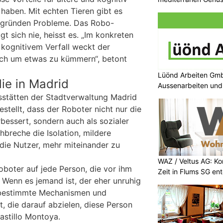
haben. Mit echten Tieren gibt es
tzgründen Probleme. Das Robo-
 sich nie, heisst es. „Im konkreten
 kognitivem Verfall weckt der
ich um etwas zu kümmern“, betont
Lüönd Arbeiten GmbH
die in Madrid
Aussenarbeiten und 
esstätten der Stadtverwaltung Madrid
stellt, dass der Roboter nicht nur die
bessert, sondern auch als sozialer
chbreche die Isolation, mildere
die Nutzer, mehr miteinander zu
WAZ / Veltus AG: K
oboter auf jede Person, die vor ihm
Zeit in Flums SG en
t. Wenn es jemand ist, der eher unruhig
 bestimmte Mechanismen und
t, die darauf abzielen, diese Person
Castillo Montoya.