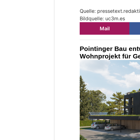
Quelle: pressetext.reda
Bildquelle: uc3m.es
Mail
Pointinger Bau ent
Wohnprojekt für G