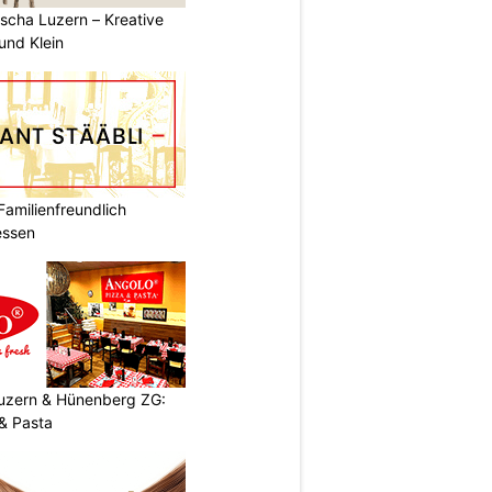
scha Luzern – Kreative
und Klein
Familienfreundlich
essen
Luzern & Hünenberg ZG:
& Pasta