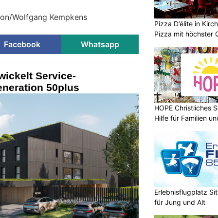
ktion/Wolfgang Kempkens
Pizza D’élite in Kir
Pizza mit höchster Q
Facebook
Whatsapp
wickelt Service-
eneration 50plus
HOPE Christliches S
Hilfe für Familien 
Erlebnisflugplatz S
für Jung und Alt