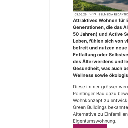
05.05.26
VON
BELMEDIA REDAKTI
Attraktives Wohnen für 
Generationen, die das Al
50 Jahren) und Active S
Leben, fühlen sich von v
befreit und nutzen neue
Entfaltung oder Selbstve
des Älterwerdens und le
Gesundheit, was auch b
Wellness sowie ökologi
Diese immer grösser werd
Pointinger Bau dazu bew
Wohnkonzept zu entwickel
Green Buildings bekannt
Alternative zu Einfamilie
Eigentumswohnung.