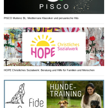
PISCO Muttenz BL: Mediterrane Klassiker und peruanische Hits
HOPE Christliches Sozialwerk: Beratung und Hilfe für Familien und Menschen