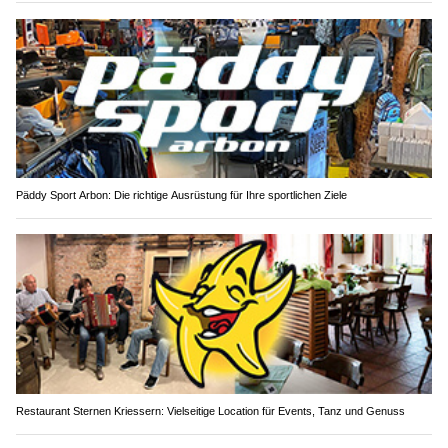
Päddy Sport Arbon: Die richtige Ausrüstung für Ihre sportlichen Ziele
Restaurant Sternen Kriessern: Vielseitige Location für Events, Tanz und Genuss