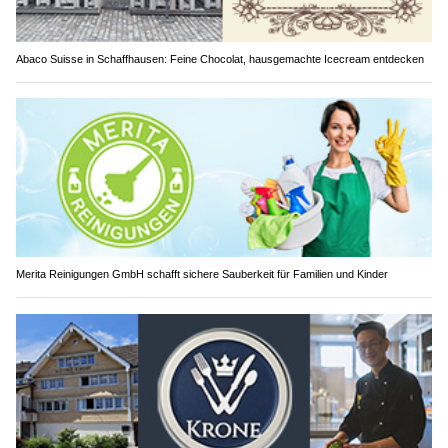
Abaco Suisse in Schaffhausen: Feine Chocolat, hausgemachte Icecream entdecken
Merita Reinigungen GmbH schafft sichere Sauberkeit für Familien und Kinder