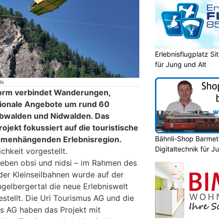
Erlebnisflugplatz S
für Jung und Alt
ON
form verbindet Wanderungen,
gionale Angebote um rund 60
 Obwalden und Nidwalden. Das
jekt fokussiert auf die touristische
Bähnli-Shop Barmett
mmenhängenden Erlebnisregion.
Digitaltechnik für J
chkeit vorgestellt.
 eben obsi und nidsi – im Rahmen des
der Kleinseilbahnen wurde auf der
gelbergertal die neue Erlebniswelt
estellt. Die Uri Tourismus AG und die
us AG haben das Projekt mit