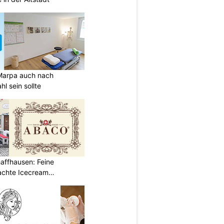
Marpa auch nach
l sein sollte
affhausen: Feine
achte Icecream