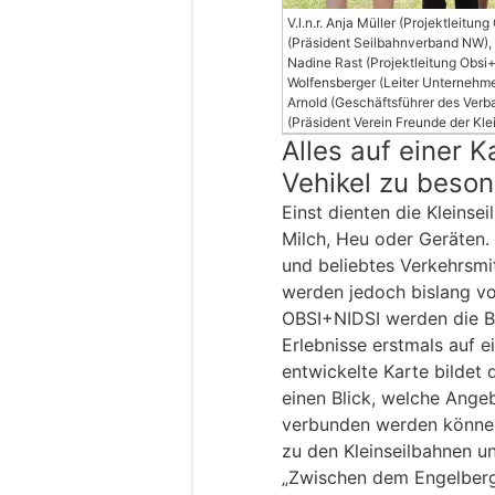
V.l.n.r. Anja Müller (Projektleitun
(Präsident Seilbahnverband NW), 
Nadine Rast (Projektleitung Obsi+
Wolfensberger (Leiter Unternehme
Arnold (Geschäftsführer des Verba
(Präsident Verein Freunde der Kle
Alles auf einer K
Vehikel zu beson
Einst dienten die Kleins
Milch, Heu oder Geräten. 
und beliebtes Verkehrsmit
werden jedoch bislang v
OBSI+NIDSI werden die B
Erlebnisse erstmals auf e
entwickelte Karte bildet 
einen Blick, welche Ange
verbunden werden können
zu den Kleinseilbahnen un
„Zwischen dem Engelberg