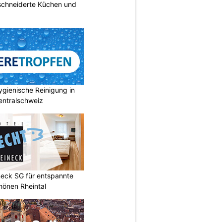
chneiderte Küchen und
gienische Reinigung in
entralschweiz
neck SG für entspannte
chönen Rheintal