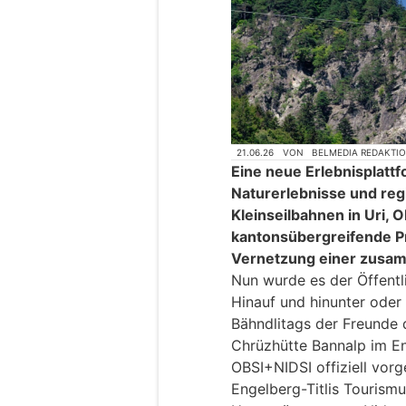
21.06.26
VON
BELMEDIA REDAKTI
Eine neue Erlebnisplatt
Naturerlebnisse und re
Kleinseilbahnen in Uri,
kantonsübergreifende Pro
Vernetzung einer zusa
Nun wurde es der Öffentli
Hinauf und hinunter oder
Bähndlitags der Freunde 
Chrüzhütte Bannalp im En
OBSI+NIDSI offiziell vorg
Engelberg-Titlis Tourism