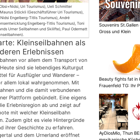
g Obsi+Nidsi, Uri Tourismus), Ueli Schmitter
Maurus Stöckli (Geschäftsführer Uri Tourismus),
Nidsi Engelberg-Titlis Tourismus), André
nsentwicklung Engelberg-Titlis Tourismus), Toni
Souvenirs St.Gallen
nds Urner Seilbahnen und Skilifte), Paul Odermatt
Gross und Klein
inseilbahnen).
arte: Kleinseilbahnen als
deren Erlebnissen
eilbahnen vor allem dem Transport von
Heute sind sie lebendiges Kulturgut
tel für Ausflügler und Wanderer –
Beauty fights fat i
or allem lokal wahrgenommen. Mit
Frauenfeld TG: Ihr P
ahnen und die damit verbundenen
Abnehmlösungen
iner Plattform gebündelt. Eine eigens
die Erlebnisregion ab und zeigt auf
bote mit welcher Kleinseilbahn
. Zudem gibt es viele Hintergründe
d ihrer Geschichte zu erfahren.
AyDiosMio, Thun BE:
ertal und dem Urnerland eröffnet
mexikanische Küche 