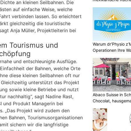
 Dichte an kleinen Seilbahnen. Die
Gästen auf einfache Weise, welche
Fahrt verbinden lassen. So erleichtert
ärkt gleichzeitig die touristische
sagt Anja Müller, Projektleiterin bei
tem Tourismus und
Warum dr’Physio z’
Operationen Ihre Wah
schöpfung
rnahe und entschleunigte Ausflüge.
Einfachheit der Bahnen, welche Orte
hne diese kleinen Seilbahnen oft nur
Gleichzeitig unterstützt das Projekt
ung sowie kleine Betriebe und nutzt
Abaco Suisse in Sch
tur nachhaltig“, sagt Nadine Rast,
Chocolat, hausgem
SI und Produkt Managerin bei
entdecken
us. „Das Projekt wird zudem den
chen Bahnen, Tourismusorganisationen
mit sichern wir die langfristige