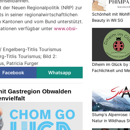
inseilbahnen.“
t der Neuen Regionalpolitik (NRP) zur
Schönheit mit Wohlf
 in seiner regionalwirtschaftlichen
Beauty in Wil SG
n Kantonen und vom Bund unterstützt.
rmationen verfügbar unter
www.obsi-
/ Engelberg-Titlis Tourismus
rg-Titlis Tourismus; Bild 2:
s, Patricia Furger
Diheim im Glück by 
Fachlichkeit und Me
Facebook
Whatsapp
mit Gastregion Obwalden
nvielfalt
Stump’s Alpenrose:
Natur in Wildhaus 