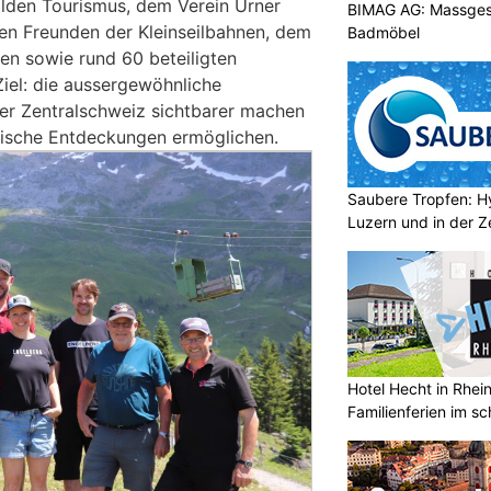
lden Tourismus, dem Verein Urner
BIMAG AG: Massges
den Freunden der Kleinseilbahnen, dem
Badmöbel
n sowie rund 60 beteiligten
 Ziel: die aussergewöhnliche
der Zentralschweiz sichtbarer machen
tische Entdeckungen ermöglichen.
Saubere Tropfen: Hy
Luzern und in der Z
Hotel Hecht in Rhei
Familienferien im s