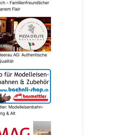
ich – Familienfreundlicher
anem Flair
chleerau AG: Authentische
ualität
ler: Modelleisenbahn-
ung & Alt