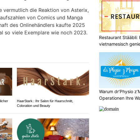
 vermutlich die Reaktion von Asterix,
kaufszahlen von Comics und Manga
aft des Onlinehändlers kaufte 2025
l so viele Exemplare wie noch 2023.
Restaurant Stääbli: 
vietnamesisch geni
Warum dr’Physio z’
Operationen Ihre Wah
licher
HaarStark.: Ihr Salon für Haarschnitt,
Coloration und Beauty