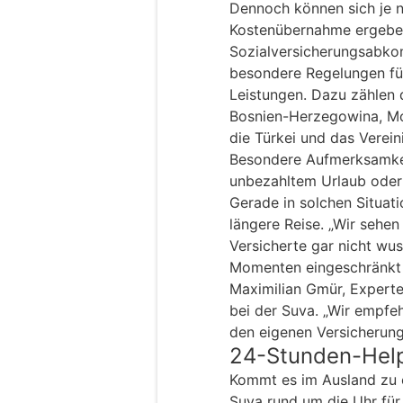
Dennoch können sich je n
Kostenübernahme ergeben
Sozialversicherungsabko
besondere Regelungen fü
Leistungen. Dazu zählen
Bosnien-Herzegowina, Mo
die Türkei und das Verein
Besondere Aufmerksamkeit
unbezahltem Urlaub oder 
Gerade in solchen Situat
längere Reise. „Wir sehen
Versicherte gar nicht wus
Momenten eingeschränkt s
Maximilian Gmür, Experte
bei der Suva. „Wir empfeh
den eigenen Versicherung
24-Stunden-Help
Kommt es im Ausland zu e
Suva rund um die Uhr für 