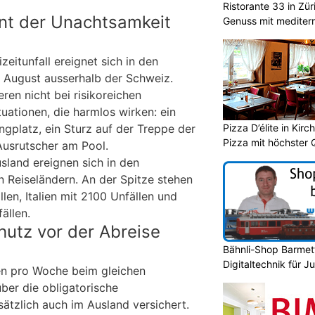
Ristorante 33 in Zür
nt der Unachtsamkeit
Genuss mit mediterr
zeitunfall ereignet sich in den
August ausserhalb der Schweiz.
eren nicht bei risikoreichen
tuationen, die harmlos wirken: ein
Pizza D’élite in Kir
gplatz, ein Sturz auf der Treppe der
Pizza mit höchster Q
Ausrutscher am Pool.
sland ereignen sich in den
n Reiseländern. An der Spitze stehen
len, Italien mit 2100 Unfällen und
ällen.
utz vor der Abreise
Bähnli-Shop Barmett
Digitaltechnik für J
en pro Woche beim gleichen
über die obligatorische
ätzlich auch im Ausland versichert.