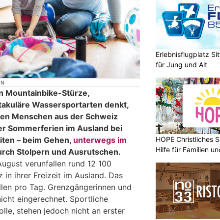
Erlebnisflugplatz S
für Jung und Alt
ON
an Mountainbike-Stürze,
takuläre Wassersportarten denkt,
isten Menschen aus der Schweiz
er Sommerferien im Ausland bei
HOPE Christliches S
eiten – beim Gehen,
unterwegs im
Hilfe für Familien 
rch Stolpern und Ausrutschen.
August verunfallen rund 12 100
in ihrer Freizeit im Ausland. Das
llen pro Tag. Grenzgängerinnen und
icht eingerechnet. Sportliche
olle, stehen jedoch nicht an erster