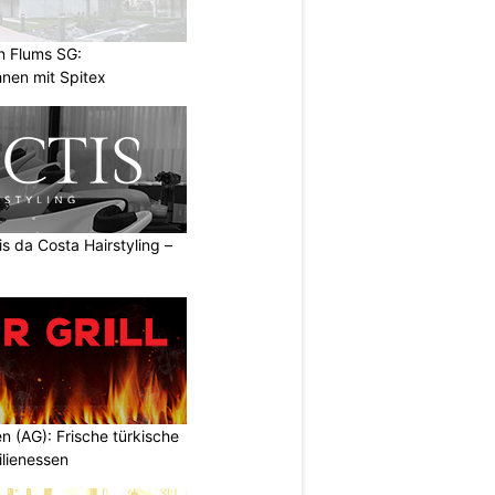
n Flums SG:
nen mit Spitex
s da Costa Hairstyling –
en (AG): Frische türkische
ilienessen