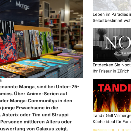
Leben im Paradies i
Selbstbestimmt woh
Entdecken Sie Nocti
Ihr Friseur in Zürich
ON
enannte Manga, sind bei Unter-25-
Comics. Über Anime-Serien auf
 oder Manga-Communitys in den
 junge Erwachsene in die
. Asterix oder Tim und Struppi
Tandir Grill Villmerg
 Personen mittleren Alters oder
Küche ideal für Fam
Auswertung von Galaxus zeigt.