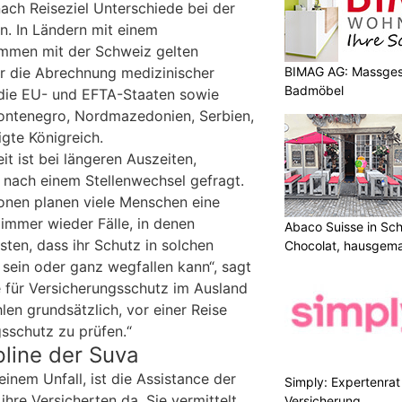
ach Reiseziel Unterschiede bei der
. In Ländern mit einem
mmen mit der Schweiz gelten
BIMAG AG: Massges
r die Abrechnung medizinischer
Badmöbel
 die EU- und EFTA-Staaten sowie
ntenegro, Nordmazedonien, Serbien,
igte Königreich.
 ist bei längeren Auszeiten,
nach einem Stellenwechsel gefragt.
ionen planen viele Menschen eine
 immer wieder Fälle, in denen
Abaco Suisse in Sch
sten, dass ihr Schutz in solchen
Chocolat, hausgem
entdecken
ein oder ganz wegfallen kann“, sagt
 für Versicherungsschutz im Ausland
len grundsätzlich, vor einer Reise
sschutz zu prüfen.“
line der Suva
inem Unfall, ist die Assistance der
Simply: Expertenrat 
ihre Versicherten da. Sie vermittelt
Versicherung