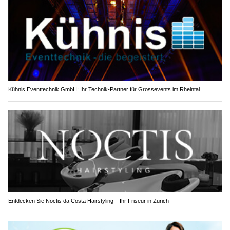
Kühnis Eventtechnik GmbH: Ihr Technik-Partner für Grossevents im Rheintal
Entdecken Sie Noctis da Costa Hairstyling – Ihr Friseur in Zürich