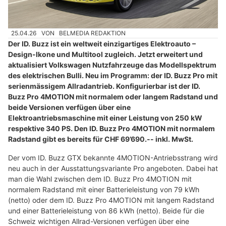
25.04.26
VON
BELMEDIA REDAKTION
Der ID. Buzz ist ein weltweit einzigartiges Elektroauto –
Design-Ikone und Multitool zugleich. Jetzt erweitert und
aktualisiert Volkswagen Nutzfahrzeuge das Modellspektrum
des elektrischen Bulli. Neu im Programm: der ID. Buzz Pro mit
serienmässigem Allradantrieb. Konfigurierbar ist der ID.
Buzz Pro 4MOTION mit normalem oder langem Radstand und
beide Versionen verfügen über eine
Elektroantriebsmaschine mit einer Leistung von 250 kW
respektive 340 PS. Den ID. Buzz Pro 4MOTION mit normalem
Radstand gibt es bereits für CHF 69’690.-- inkl. MwSt.
Der vom ID. Buzz GTX bekannte 4MOTION-Antriebsstrang wird
neu auch in der Ausstattungsvariante Pro angeboten. Dabei hat
man die Wahl zwischen dem ID. Buzz Pro 4MOTION mit
normalem Radstand mit einer Batterieleistung von 79 kWh
(netto) oder dem ID. Buzz Pro 4MOTION mit langem Radstand
und einer Batterieleistung von 86 kWh (netto). Beide für die
Schweiz wichtigen Allrad-Versionen verfügen über eine