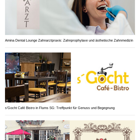
Amina Dental Lounge Zahnarztpraxis: Zahnprophylaxe und ästhetische Zahnmedizin
s’Gocht Café Bistro in Flums SG: Treffpunkt für Genuss und Begegnung