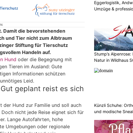
Eggerlogistik, Andwi
Umzüge & professio
ON
t. Damit die bevorstehenden
h und Tier nicht zum Albtraum
zinger Stiftung für Tierschutz
gsvollem Handeln auf.
Stump’s Alpenrose:
en Hund
oder die Begegnung mit
Natur in Wildhaus 
igen Tieren im Ausland: Gute
htigen Informationen schützen
unnötiges Leid.
Gut geplant reist es sich
t der Hund zur Familie und soll auch
Künzli Schuhe: Ort
und modische Sneak
. Doch nicht jede Reise eignet sich für
ter. Lange Autofahrten, hohe
te Umgebungen oder regionale