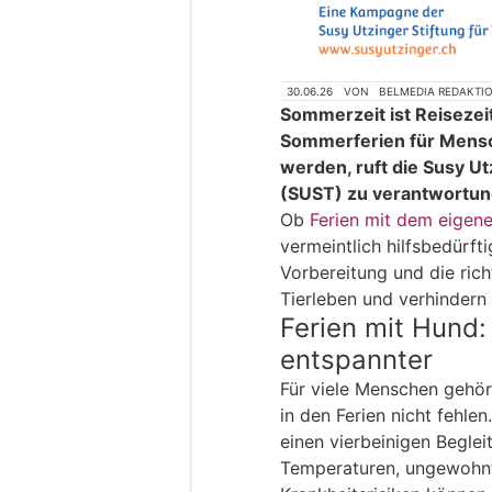
30.06.26
VON
BELMEDIA REDAKTI
Sommerzeit ist Reisezei
Sommerferien für Mensc
werden, ruft die Susy Ut
(SUST) zu verantwortun
Ob
Ferien mit dem eigen
vermeintlich hilfsbedürft
Vorbereitung und die ric
Tierleben und verhindern 
Ferien mit Hund: 
entspannter
Für viele Menschen gehör
in den Ferien nicht fehlen
einen vierbeinigen Beglei
Temperaturen, ungewohn