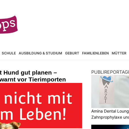
SCHULE
AUSBILDUNG & STUDIUM
GEBURT
FAMILIENLEBEN
MÜTTER
t Hund gut planen –
PUBLIREPORTAG
 warnt vor Tierimporten
Amina Dental Loung
Zahnprophylaxe und
Zahnmedizin