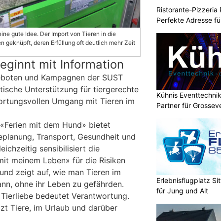
Ristorante-Pizzeria 
Perfekte Adresse fü
eine gute Idee. Der Import von Tieren in die
n geknüpft, deren Erfüllung oft deutlich mehr Zeit
ginnt mit Information
geboten und Kampagnen der SUST
tische Unterstützung für tiergerechte
Kühnis Eventtechnik
ortungsvollen Umgang mit Tieren im
Partner für Grossev
«Ferien mit dem Hund» bietet
seplanung, Transport, Gesundheit und
ichzeitig sensibilisiert die
it meinem Leben» für die Risiken
 und zeigt auf, wie man Tieren im
Erlebnisflugplatz S
ann, ohne ihr Leben zu gefährden.
für Jung und Alt
: Tierliebe bedeutet Verantwortung.
tzt Tiere, im Urlaub und darüber