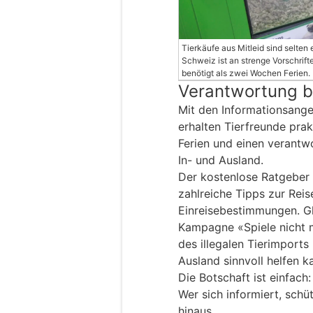
Tierkäufe aus Mitleid sind selten 
Schweiz ist an strenge Vorschrifte
benötigt als zwei Wochen Ferien.
Verantwortung be
Mit den Informationsan
erhalten Tierfreunde prak
Ferien und einen verantw
In- und Ausland.
Der kostenlose Ratgeber 
zahlreiche Tipps zur Rei
Einreisebestimmungen. Gle
Kampagne «Spiele nicht m
des illegalen Tierimports
Ausland sinnvoll helfen k
Die Botschaft ist einfach
Wer sich informiert, schü
hinaus.