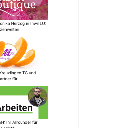
nika Herzog in Inwil LU:
anzenwelten
n Kreuzlingen TG und
artner für
: Ihr Allrounder für