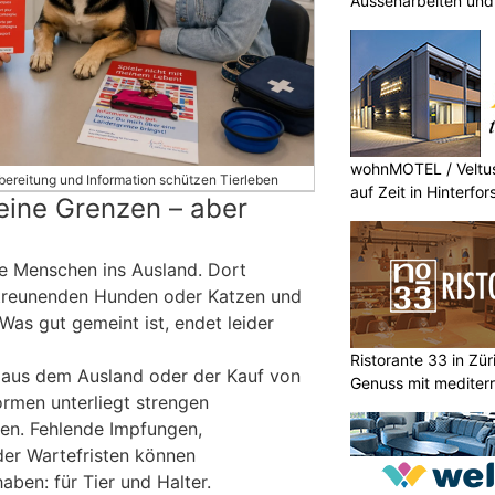
Aussenarbeiten und 
wohnMOTEL / Veltus
orbereitung und Information schützen Tierleben
auf Zeit in Hinterfor
keine Grenzen – aber
e Menschen ins Ausland. Dort
treunenden Hunden oder Katzen und
Was gut gemeint ist, endet leider
Ristorante 33 in Zür
 aus dem Ausland oder der Kauf von
Genuss mit mediterr
ormen unterliegt strengen
en. Fehlende Impfungen,
er Wartefristen können
ben: für Tier und Halter.