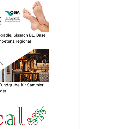
ädie, Sissach BL, Basel,
mpetenz regional
 Fundgrube für Sammler
ger