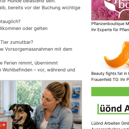
für Hunde belastend sein.
lb, bereits vor der Buchung wichtige
etauglich?
Pflanzenboutique Mo
illkommen oder gelten
Ihr Experte für Pfl
s Tier zumutbar?
che Vorsorgemassnahmen mit dem
ie Ferien nimmt, übernimmt
n Wohlbefinden – vor, während und
Beauty fights fat i
Frauenfeld TG: Ihr P
Abnehmlösungen
Lüönd Arbeiten GmbH