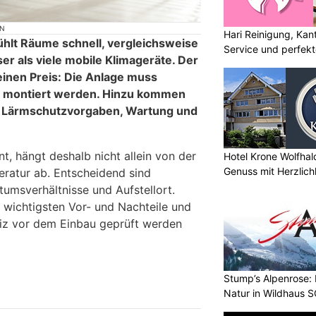
ON
Hari Reinigung, Kan
ühlt Räume schnell, vergleichsweise
Service und perfek
iser als viele mobile Klimageräte. Der
einen Preis: Die Anlage muss
d montiert werden. Hinzu kommen
, Lärmschutzvorgaben, Wartung und
nt, hängt deshalb nicht allein von der
Hotel Krone Wolfhal
Genuss mit Herzlich
atur ab. Entscheidend sind
umsverhältnisse und Aufstellort.
e wichtigsten Vor- und Nachteile und
eiz vor dem Einbau geprüft werden
Stump’s Alpenrose:
Natur in Wildhaus 