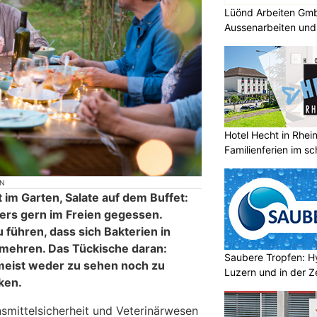
Lüönd Arbeiten GmbH
Aussenarbeiten und 
Hotel Hecht in Rhei
Familienferien im s
ON
st im Garten, Salate auf dem Buffet:
rs gern im Freien gegessen.
führen, dass sich Bakterien in
rmehren. Das Tückische daran:
Saubere Tropfen: Hy
meist weder zu sehen noch zu
Luzern und in der Z
ken.
mittelsicherheit und Veterinärwesen