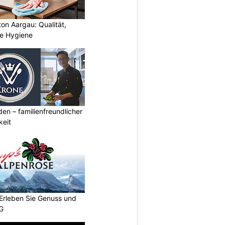
ton Aargau: Qualität,
te Hygiene
den – familienfreundlicher
keit
 Erleben Sie Genuss und
SG