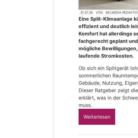
31.07.26
VON
BELMEDIA REDAKTI
Eine Split-Klimaanlage k
effizient und deutlich le
Komfort hat allerdings s
fachgerecht geplant un
mögliche Bewilligungen
laufende Stromkosten.
Ob sich ein Splitgerät loh
sommerlichen Raumtemper
Gebäude, Nutzung, Eigent
Dieser Ratgeber zeigt di
erklärt, was in der Schw
muss.
Weiterlesen