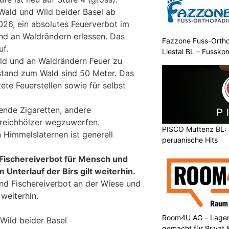
Wald und Wild beider Basel ab
2026, ein absolutes Feuerverbot im
nd an Waldrändern erlassen. Das
Fazzone Fuss-Orthop
uf.
Liestal BL – Fussko
ald und an Waldrändern Feuer zu
stand zum Wald sind 50 Meter. Das
tete Feuerstellen sowie für selbst
nende Zigaretten, andere
reichhölzer wegzuwerfen.
PISCO Muttenz BL: 
 Himmelslaternen ist generell
peruanische Hits
Fischereiverbot für Mensch und
 Unterlauf der Birs gilt weiterhin.
nd Fischereiverbot an der Wiese und
 weiterhin.
Room4U AG – Lagerr
Wild beider Basel
gemacht für Privat