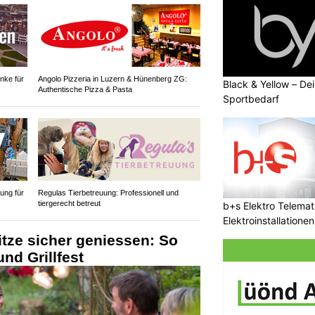
nke für
Angolo Pizzeria in Luzern & Hünenberg ZG:
Black & Yellow – Dei
Authentische Pizza & Pasta
Sportbedarf
ung für
Regulas Tierbetreuung: Professionell und
tiergerecht betreut
b+s Elektro Telemat
Elektroinstallatione
sicher
itze sicher geniessen: So
nd Grillfest