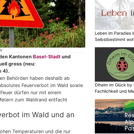
Leben im Paradies i
Selbstbestimmt woh
ON
 den Kantonen
Basel-Stadt
und
uell gross (neu:
 4).
len Behörden haben deshalb ab
Diheim im Glück by 
n absolutes Feuerverbot im Wald sowie
Fachlichkeit und Me
 Feuer dürfen nur mit einem
etern zum Waldrand entfacht
verbot im Wald und an
hohen Temperaturen und die nur