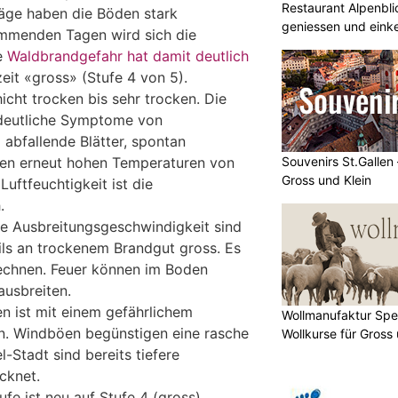
Restaurant Alpenbl
äge haben die Böden stark
geniessen und eink
ommenden Tagen wird sich die
ie
Waldbrandgefahr hat damit deutlich
rzeit «gross» (Stufe 4 von 5).
hicht trocken bis sehr trocken. Die
 deutliche Symptome von
 abfallende Blätter, spontan
Souvenirs St.Gallen
den erneut hohen Temperaturen von
Gross und Klein
Luftfeuchtigkeit ist die
.
die Ausbreitungsgeschwindigkeit sind
ls an trockenem Brandgut gross. Es
rechnen. Feuer können im Boden
ausbreiten.
n ist mit einem gefährlichem
Wollmanufaktur Spe
n. Windböen begünstigen eine rasche
Wollkurse für Gross 
l-Stadt sind bereits tiefere
cknet.
e ist neu auf Stufe 4 (gross).