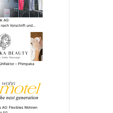
ik AG:
n nach Vorschrift und
ühlfaktor – Phimpaka
 AG: Flexibles Wohnen
st SG