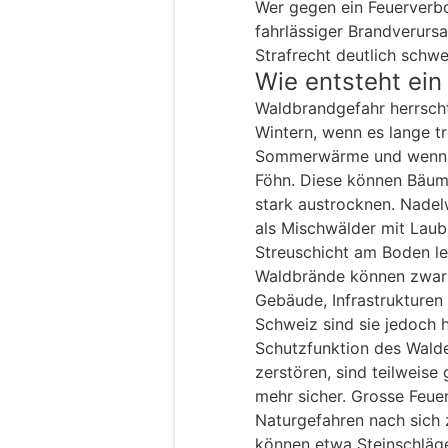
Wer gegen ein Feuerverbot
fahrlässiger Brandverurs
Strafrecht deutlich schw
Wie entsteht ei
Waldbrandgefahr herrsc
Wintern, wenn es lange tr
Sommerwärme und wenn 
Föhn. Diese können Bäum
stark austrocknen. Nadel
als Mischwälder mit Lau
Streuschicht am Boden le
Waldbrände können zwar 
Gebäude, Infrastrukturen 
Schweiz sind sie jedoch h
Schutzfunktion des Wald
zerstören, sind teilweise
mehr sicher. Grosse Feue
Naturgefahren nach sich
können etwa Steinschläge