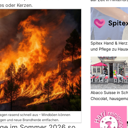
es oder Kerzen.
Spitex Hand & Herz:
und Pflege zu Haus
Abaco Suisse in Sch
Chocolat, hausgem
entdecken
lagen rasend schnell aus – Windböen können
agen und neue Brandherde entfachen.
age im Sommer 2026 so