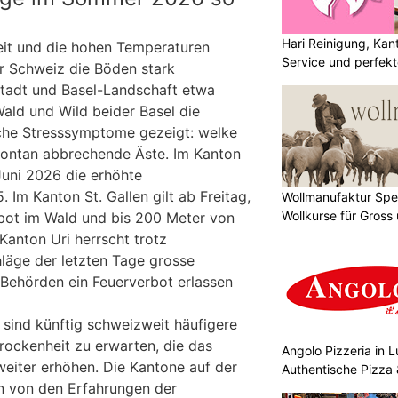
Hari Reinigung, Kan
eit und die hohen Temperaturen
Service und perfek
er Schweiz die Böden stark
Stadt und Basel-Landschaft etwa
ald und Wild beider Basel die
iche Stresssymptome gezeigt: welke
spontan abbrechende Äste. Im Kanton
Juni 2026 die erhöhte
 Im Kanton St. Gallen gilt ab Freitag,
Wollmanufaktur Spe
Wollkurse für Gross 
erbot im Wald und bis 200 Meter von
Kanton Uri herrscht trotz
hläge der letzten Tage grosse
 Behörden ein Feuerverbot erlassen
 sind künftig schweizweit häufigere
rockenheit zu erwarten, die das
Angolo Pizzeria in 
eiter erhöhen. Die Kantone auf der
Authentische Pizza 
en von den Erfahrungen der