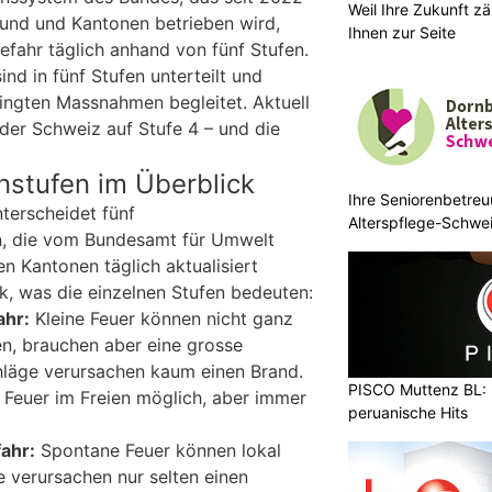
Weil Ihre Zukunft zä
und und Kantonen betrieben wird,
Ihnen zur Seite
fahr täglich anhand von fünf Stufen.
ind in fünf Stufen unterteilt und
ingten Massnahmen begleitet. Aktuell
 der Schweiz auf Stufe 4 – und die
nstufen im Überblick
Ihre Seniorenbetreu
terscheidet fünf
Alterspflege-Schwei
, die vom Bundesamt für Umwelt
 Kantonen täglich aktualisiert
k, was die einzelnen Stufen bedeuten:
ahr:
Kleine Feuer können nicht ganz
n, brauchen aber eine grosse
chläge verursachen kaum einen Brand.
PISCO Muttenz BL: 
Feuer im Freien möglich, aber immer
peruanische Hits
ahr:
Spontane Feuer können lokal
e verursachen nur selten einen