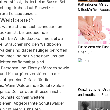
 verstösst, riskiert eine Busse. Bei
Rattlinbones AG Sc
achung drohen laut Schweizer
& Rock'n'Roll-Acces
erere Konsequenzen.
n Waldbrand?
ht während und nach schneearmen
ocken ist, bei andauernder
starke Winde dazukommen, etwa
e, Sträucher und den Waldboden
Fussdienst.ch: Fus
wälder sind dabei häufiger betroffen
Olten SO
bbäumen, da das Nadelholz und die
ichter entflammbar sind.
Personen und Tiere gefährden sowie
und Kulturgüter zerstören. In der
äufiger eine Gefahr für die
es. Wenn Waldbrände Schutzwälder
Künzli Schuhe: Ort
 ganze Dörfer oder Strassen nicht
und modische Sneak
rbrünste können weitere
 ziehen. Abgebrannte Schutzwälder
 nicht mehr aufhalten.