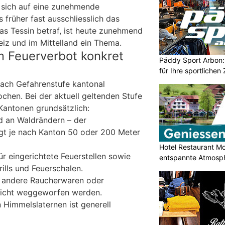
 sich auf eine zunehmende
früher fast ausschliesslich das
as Tessin betraf, ist heute zunehmend
iz und im Mittelland ein Thema.
m Feuerverbot konkret
Päddy Sport Arbon: 
für Ihre sportlichen 
ach Gefahrenstufe kantonal
chen. Bei der aktuell geltenden Stufe
 Kantonen grundsätzlich:
d an Waldrändern – der
gt je nach Kanton 50 oder 200 Meter
Hotel Restaurant M
ür eingerichtete Feuerstellen sowie
entspannte Atmosp
ills und Feuerschalen.
, andere Raucherwaren oder
 nicht weggeworfen werden.
 Himmelslaternen ist generell