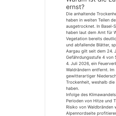
ernst?
Die anhaltende Trockenh
haben in weiten Teilen d
ausgetrocknet. In Basel-
haben laut dem Amt für W
Vegetation bereits deutl
und abfallende Blätter, 
Aargau gilt seit dem 24. 
Gefährdungsstufe 4 von 5.
4. Juli 2026, ein Feuerv
Waldrändern entfernt. Im 
gewitterartiger Niedersc
Trockenheit, weshalb die
haben.
Infolge des Klimawandels
Perioden von Hitze und T
Risiko von Waldbränden w
Alpennordseite profitier