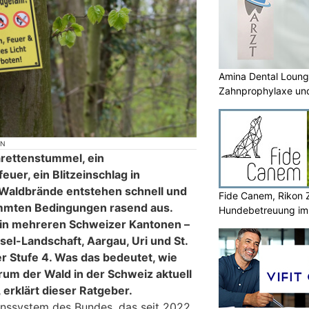
Amina Dental Loung
Zahnprophylaxe und
Zahnmedizin
ON
rettenstummel, ein
euer, ein Blitzeinschlag in
Waldbrände entstehen schnell und
Fide Canem, Rikon Z
immten Bedingungen rasend aus.
Hundebetreuung im 
 in mehreren Schweizer Kantonen –
sel-Landschaft, Aargau, Uri und St.
r Stufe 4. Was das bedeutet, wie
rum der Wald in der Schweiz aktuell
 erklärt dieser Ratgeber.
nssystem des Bundes, das seit 2022