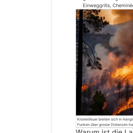
Einweggrills, Cheminé
Kronenfeuer breiten sich in Hang
Funken über grosse Distanzen tr
Warum ist die L