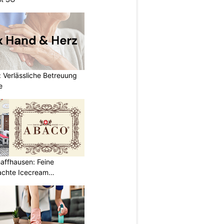
 Verlässliche Betreuung
e
affhausen: Feine
achte Icecream