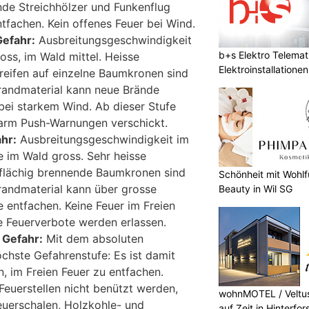
de Streichhölzer und Funkenflug
tfachen. Kein offenes Feuer bei Wind.
Gefahr:
Ausbreitungsgeschwindigkeit
b+s Elektro Telemat
oss, im Wald mittel. Heisse
Elektroinstallatione
eifen auf einzelne Baumkronen sind
sicher
randmaterial kann neue Brände
 bei starkem Wind. Ab dieser Stufe
larm Push-Warnungen verschickt.
hr:
Ausbreitungsgeschwindigkeit im
 im Wald gross. Sehr heisse
flächig brennende Baumkronen sind
Schönheit mit Wohlf
randmaterial kann über grosse
Beauty in Wil SG
 entfachen. Keine Feuer im Freien
e Feuerverbote werden erlassen.
 Gefahr:
Mit dem absoluten
öchste Gefahrenstufe: Es ist damit
, im Freien Feuer zu entfachen.
Feuerstellen nicht benützt werden,
wohnMOTEL / Veltus
uerschalen, Holzkohle- und
auf Zeit in Hinterfor