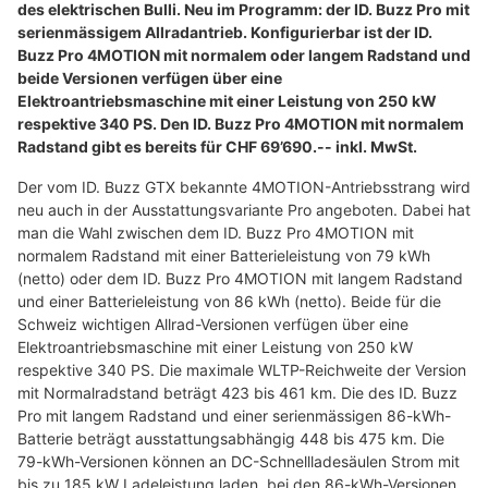
des elektrischen Bulli. Neu im Programm: der ID. Buzz Pro mit
serienmässigem Allradantrieb. Konfigurierbar ist der ID.
Buzz Pro 4MOTION mit normalem oder langem Radstand und
beide Versionen verfügen über eine
Elektroantriebsmaschine mit einer Leistung von 250 kW
respektive 340 PS. Den ID. Buzz Pro 4MOTION mit normalem
Radstand gibt es bereits für CHF 69’690.-- inkl. MwSt.
Der vom ID. Buzz GTX bekannte 4MOTION-Antriebsstrang wird
neu auch in der Ausstattungsvariante Pro angeboten. Dabei hat
man die Wahl zwischen dem ID. Buzz Pro 4MOTION mit
normalem Radstand mit einer Batterieleistung von 79 kWh
(netto) oder dem ID. Buzz Pro 4MOTION mit langem Radstand
und einer Batterieleistung von 86 kWh (netto). Beide für die
Schweiz wichtigen Allrad-Versionen verfügen über eine
Elektroantriebsmaschine mit einer Leistung von 250 kW
respektive 340 PS. Die maximale WLTP-Reichweite der Version
mit Normalradstand beträgt 423 bis 461 km. Die des ID. Buzz
Pro mit langem Radstand und einer serienmässigen 86-kWh-
Batterie beträgt ausstattungsabhängig 448 bis 475 km. Die
79-kWh-Versionen können an DC-Schnellladesäulen Strom mit
bis zu 185 kW Ladeleistung laden, bei den 86-kWh-Versionen