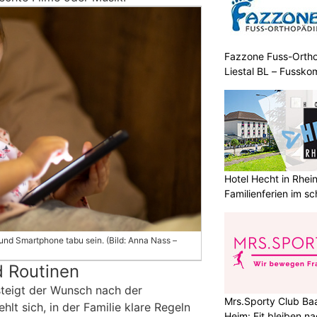
Fazzone Fuss-Orthop
Liestal BL – Fussko
Hotel Hecht in Rhei
Familienferien im s
t und Smartphone tabu sein. (Bild: Anna Nass –
d Routinen
 steigt der Wunsch nach der
Mrs.Sporty Club Baa
lt sich, in der Familie klare Regeln
Heim: Fit bleiben 