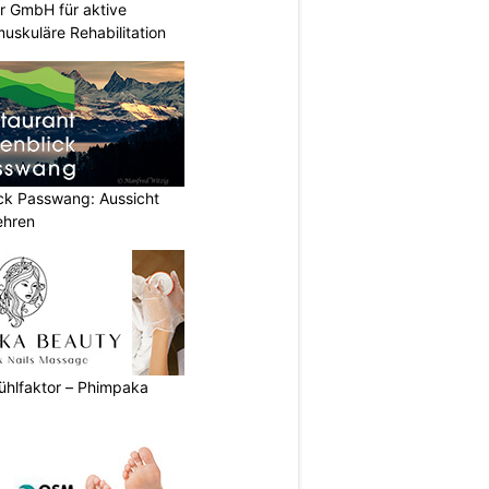
r GmbH für aktive
uskuläre Rehabilitation
ick Passwang: Aussicht
ehren
ühlfaktor – Phimpaka