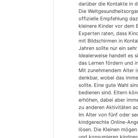
darüber die Kontakte in d
Die Weltgesundheitsorga
offizielle Empfehlung daz
kleinere Kinder vor dem B
Experten raten, dass Kin
mit Bildschirmen in Kont
Jahren sollte nur ein seh
Idealerweise handelt es s
das Lernen fördern und in
Mit zunehmendem Alter is
denkbar, wobei das immer
sollte. Eine gute Wahl sind
bedienen sind. Eltern kön
erhöhen, dabei aber imme
zu anderen Aktivitäten ac
Im Alter von fünf oder s
kindgerechte Online-Ange
lösen. Die Kleinen mögen 
und konsumieren kindger