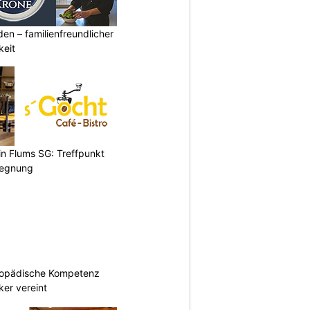
den – familienfreundlicher
keit
 in Flums SG: Treffpunkt
gegnung
hopädische Kompetenz
er vereint