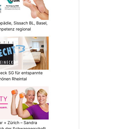
ädie, Sissach BL, Basel,
mpetenz regional
neck SG für entspannte
chönen Rheintal
r + Zürich – Sandra
nach der Schwangerschaft