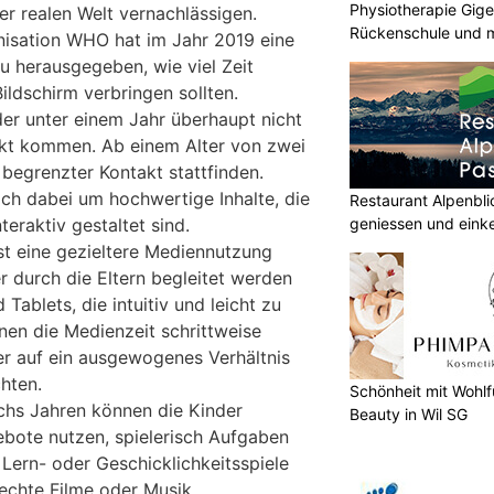
Physiotherapie Gige
er realen Welt vernachlässigen.
Rückenschule und m
nisation WHO hat im Jahr 2019 eine
u herausgegeben, wie viel Zeit
ildschirm verbringen sollten.
der unter einem Jahr überhaupt nicht
akt kommen. Ab einem Alter von zwei
r begrenzter Kontakt stattfinden.
ich dabei um hochwertige Inhalte, die
Restaurant Alpenbl
teraktiv gestaltet sind.
geniessen und eink
t eine gezieltere Mediennutzung
 durch die Eltern begleitet werden
 Tablets, die intuitiv und leicht zu
nen die Medienzeit schrittweise
r auf ein ausgewogenes Verhältnis
hten.
Schönheit mit Wohlf
echs Jahren können die Kinder
Beauty in Wil SG
bote nutzen, spielerisch Aufgaben
Lern- oder Geschicklichkeitsspiele
echte Filme oder Musik.