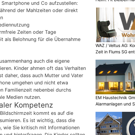
Smartphone und Co aufzustellen:
während der Mahlzeiten oder direkt
en
Mediennutzung
rmfreie Zeiten oder Tage
eit als Belohnung für die Übernahme
WAZ / Veltus AG: K
Zeit in Flums SG en
 Zusammenhang auch die eigene
ieren. Kinder ahmen oft das Verhalten
ist daher, dass auch Mutter und Vater
hone umgehen und nicht etwa
 Familienzeit nebenbei durchs
ale Medien nutzen.
EM Haustechnik Gmb
taler Kompetenz
Alarmanlagen und 
 Bildschirmzeit kommt es auf die
sumieren. Es ist wichtig, dass die
, wie Sie kritisch mit Informationen
 und hinterfragen. Die Kinder sollten