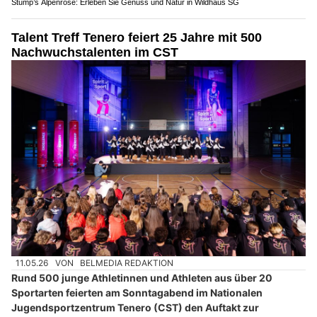
Stump’s Alpenrose: Erleben Sie Genuss und Natur in Wildhaus SG
Talent Treff Tenero feiert 25 Jahre mit 500
Nachwuchstalenten im CST
11.05.26
VON
BELMEDIA REDAKTION
Rund 500 junge Athletinnen und Athleten aus über 20
Sportarten feierten am Sonntagabend im Nationalen
Jugendsportzentrum Tenero (CST) den Auftakt zur