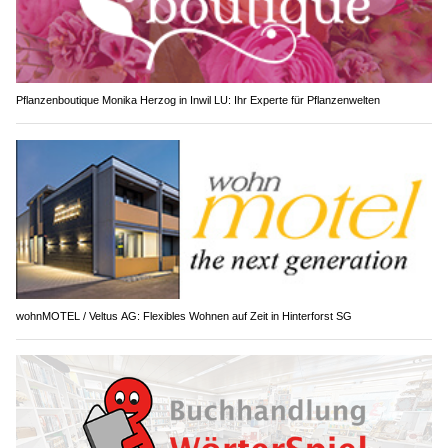
Pflanzenboutique Monika Herzog in Inwil LU: Ihr Experte für Pflanzenwelten
wohnMOTEL / Veltus AG: Flexibles Wohnen auf Zeit in Hinterforst SG