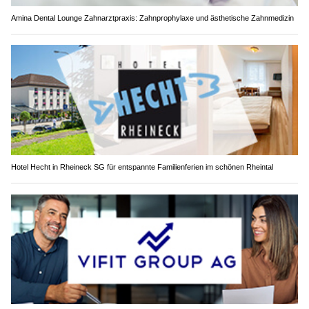
Amina Dental Lounge Zahnarztpraxis: Zahnprophylaxe und ästhetische Zahnmedizin
Hotel Hecht in Rheineck SG für entspannte Familienferien im schönen Rheintal