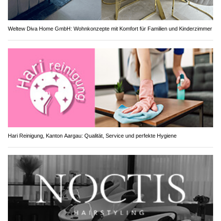
Weltew Diva Home GmbH: Wohnkonzepte mit Komfort für Familien und Kinderzimmer
Hari Reinigung, Kanton Aargau: Qualität, Service und perfekte Hygiene