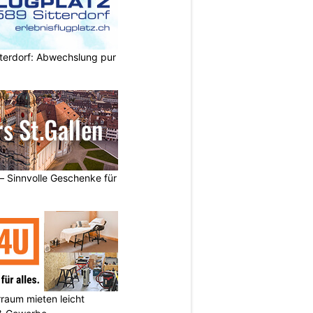
itterdorf: Abwechslung pur
 – Sinnvolle Geschenke für
aum mieten leicht