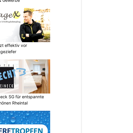
 & Gewerbe
t effektiv vor
geziefer
neck SG für entspannte
chönen Rheintal