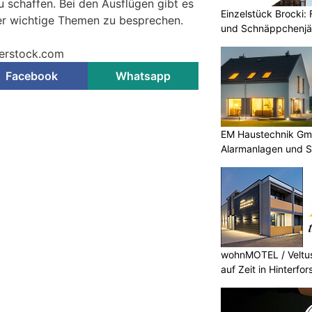
u schaffen. Bei den Ausflügen gibt es
Einzelstück Brocki:
der wichtige Themen zu besprechen.
und Schnäppchenjä
tterstock.com
Facebook
Whatsapp
dentifiziert Biomarker für
EM Haustechnik Gmb
stkrebs
Alarmanlagen und 
wohnMOTEL / Veltus
auf Zeit in Hinterfor