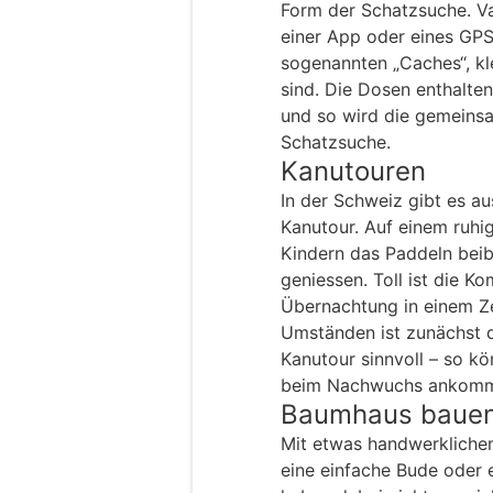
Form der Schatzsuche. Va
einer App oder eines GPS
sogenannten „Caches“, kle
sind. Die Dosen enthalte
und so wird die gemeins
Schatzsuche.
Kanutouren
In der Schweiz gibt es a
Kanutour. Auf einem ruhi
Kindern das Paddeln bei
geniessen. Toll ist die 
Übernachtung in einem Ze
Umständen ist zunächst d
Kanutour sinnvoll – so kö
beim Nachwuchs ankomm
Baumhaus baue
Mit etwas handwerklichem
eine einfache Bude oder 