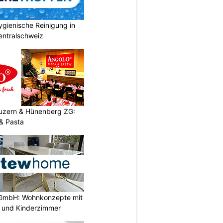
gienische Reinigung in
entralschweiz
Luzern & Hünenberg ZG:
& Pasta
GmbH: Wohnkonzepte mit
n und Kinderzimmer