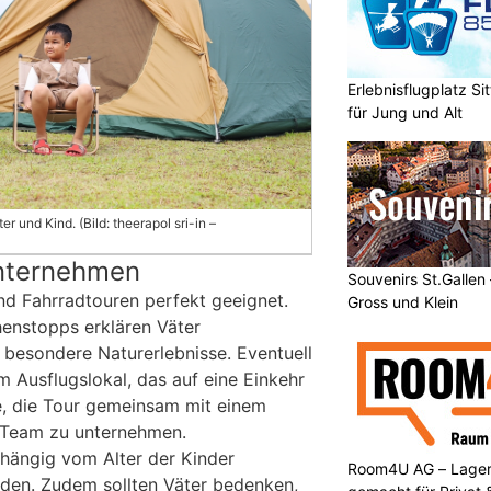
Erlebnisflugplatz S
für Jung und Alt
ter und Kind. (Bild: theerapol sri-in –
nternehmen
Souvenirs St.Gallen
ind Fahrradtouren perfekt geeignet.
Gross und Klein
enstopps erklären Väter
besondere Naturerlebnisse. Eventuell
m Ausflugslokal, das auf eine Einkehr
ee, die Tour gemeinsam mit einem
-Team zu unternehmen.
bhängig vom Alter der Kinder
Room4U AG – Lagerr
den. Zudem sollten Väter bedenken,