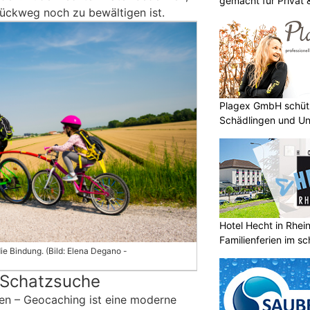
gemacht für Privat
ückweg noch zu bewältigen ist.
Plagex GmbH schütz
Schädlingen und Un
Hotel Hecht in Rhei
Familienferien im s
e Bindung. (Bild: Elena Degano -
 Schatzsuche
en – Geocaching ist eine moderne