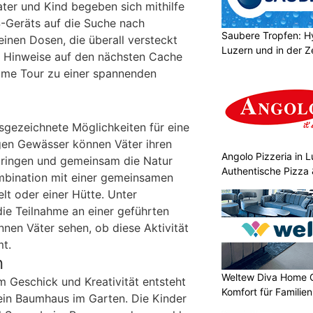
ter und Kind begeben sich mithilfe
-Geräts auf die Suche nach
Saubere Tropfen: Hy
inen Dosen, die überall versteckt
Luzern und in der Z
n Hinweise auf den nächsten Cache
ame Tour zu einer spannenden
usgezeichnete Möglichkeiten für eine
gen Gewässer können Väter ihren
Angolo Pizzeria in 
bringen und gemeinsam die Natur
Authentische Pizza 
Kombination mit einer gemeinsamen
lt oder einer Hütte. Unter
ie Teilnahme an einer geführten
nnen Väter sehen, ob diese Aktivität
t.
n
Weltew Diva Home 
 Geschick und Kreativität entsteht
Komfort für Familie
ein Baumhaus im Garten. Die Kinder