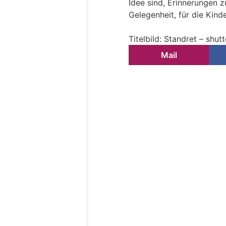
Idee sind, Erinnerungen z
Gelegenheit, für die Kin
Titelbild: Standret – shu
Mail
Neue RNA-Methode i
entzündlichen Bru