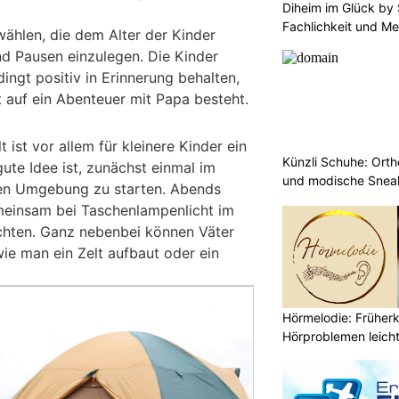
Diheim im Glück by 
Fachlichkeit und Me
 wählen, die dem Alter der Kinder
nd Pausen einzulegen. Die Kinder
dingt positiv in Erinnerung behalten,
t auf ein Abenteuer mit Papa besteht.
 ist vor allem für kleinere Kinder ein
Künzli Schuhe: Ort
ute Idee ist, zunächst einmal im
und modische Sneak
ren Umgebung zu starten. Abends
meinsam bei Taschenlampenlicht im
chten. Ganz nebenbei können Väter
ie man ein Zelt aufbaut oder ein
Hörmelodie: Früher
Hörproblemen leich