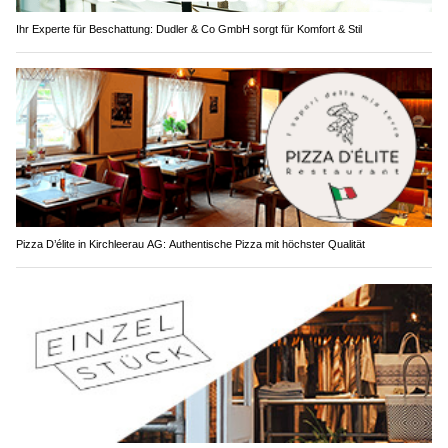
Ihr Experte für Beschattung: Dudler & Co GmbH sorgt für Komfort & Stil
Pizza D’élite in Kirchleerau AG: Authentische Pizza mit höchster Qualität