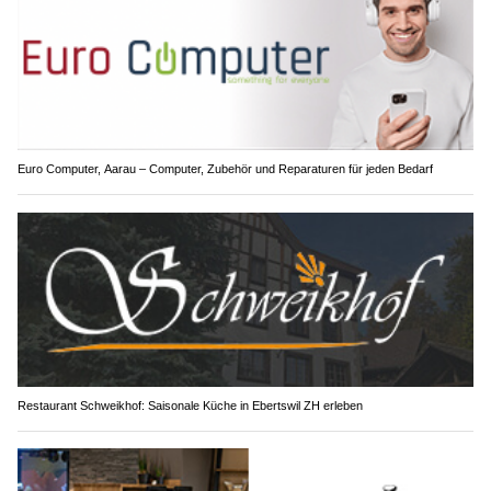
Euro Computer, Aarau – Computer, Zubehör und Reparaturen für jeden Bedarf
Restaurant Schweikhof: Saisonale Küche in Ebertswil ZH erleben