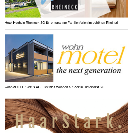
Hotel Hecht in Rheineck SG für entspannte Familienferien im schönen Rheintal
wohnMOTEL / Veltus AG: Flexibles Wohnen auf Zeit in Hinterforst SG