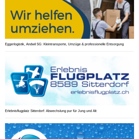
Eggerlogistik, Andwil SG: Kleintransporte, Umzüge & professionelle Entsorgung
Erlebnisflugplatz Sitterdorf: Abwechslung pur für Jung und Alt