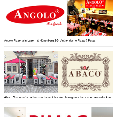
Angolo Pizzeria in Luzern & Hünenberg ZG: Authentische Pizza & Pasta
Abaco Suisse in Schaffhausen: Feine Chocolat, hausgemachte Icecream entdecken