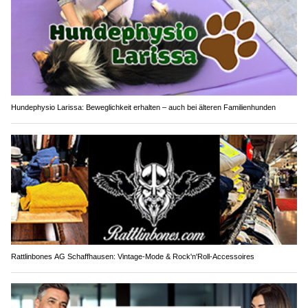
Hundephysio Larissa: Beweglichkeit erhalten – auch bei älteren Familienhunden
Rattlinbones AG Schaffhausen: Vintage-Mode & Rock'n'Roll-Accessoires