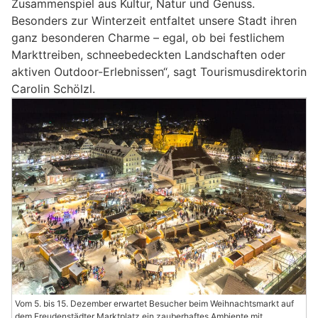
Zusammenspiel aus Kultur, Natur und Genuss.
Besonders zur Winterzeit entfaltet unsere Stadt ihren
ganz besonderen Charme – egal, ob bei festlichem
Markttreiben, schneebedeckten Landschaften oder
aktiven Outdoor-Erlebnissen“, sagt Tourismusdirektorin
Carolin Schölzl.
Vom 5. bis 15. Dezember erwartet Besucher beim Weihnachtsmarkt auf
dem Freudenstädter Marktplatz ein zauberhaftes Ambiente mit