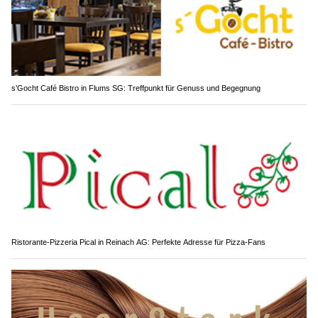
s’Gocht Café Bistro in Flums SG: Treffpunkt für Genuss und Begegnung
Ristorante-Pizzeria Pical in Reinach AG: Perfekte Adresse für Pizza-Fans