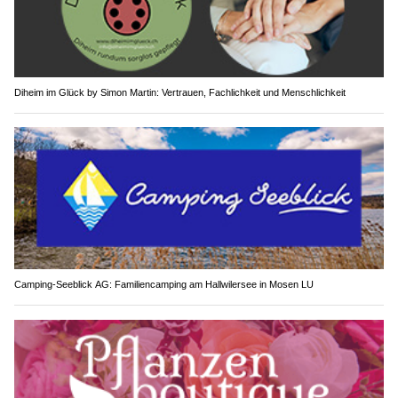
Diheim im Glück by Simon Martin: Vertrauen, Fachlichkeit und Menschlichkeit
Camping-Seeblick AG: Familiencamping am Hallwilersee in Mosen LU