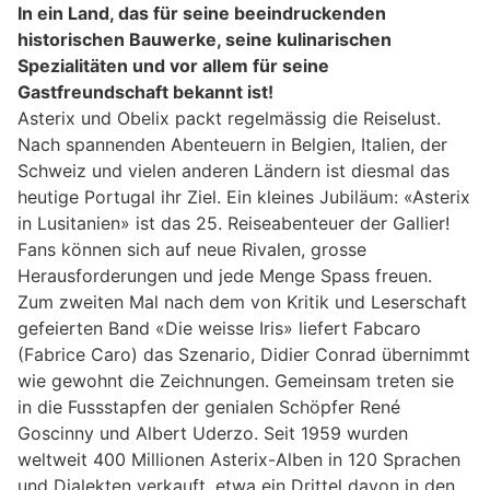
In ein Land, das für seine beeindruckenden
historischen Bauwerke, seine kulinarischen
Spezialitäten und vor allem für seine
Gastfreundschaft bekannt ist!
Asterix und Obelix packt regelmässig die Reiselust.
Nach spannenden Abenteuern in Belgien, Italien, der
Schweiz und vielen anderen Ländern ist diesmal das
heutige Portugal ihr Ziel. Ein kleines Jubiläum: «Asterix
in Lusitanien» ist das 25. Reiseabenteuer der Gallier!
Fans können sich auf neue Rivalen, grosse
Herausforderungen und jede Menge Spass freuen.
Zum zweiten Mal nach dem von Kritik und Leserschaft
gefeierten Band «Die weisse Iris» liefert Fabcaro
(Fabrice Caro) das Szenario, Didier Conrad übernimmt
wie gewohnt die Zeichnungen. Gemeinsam treten sie
in die Fussstapfen der genialen Schöpfer René
Goscinny und Albert Uderzo. Seit 1959 wurden
weltweit 400 Millionen Asterix-Alben in 120 Sprachen
und Dialekten verkauft, etwa ein Drittel davon in den