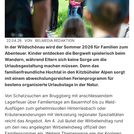
22.04.26
VON
BELMEDIA REDAKTION
In der Wildschönau wird der Sommer 2026 für Familien zum
Abenteuer. Kinder entdecken die Bergwelt spielerisch beim
Wandern, während Eltern sich keine Sorge um die
Urlaubsgestaltung machen müssen. Denn das
familienfreundliche Hochtal in den Kitzbüheler Alpen sorgt
mit einem abwechslungsreichen Ferienprogramm für
bestens organisierte Urlaubstage in der Natur.
Von Schatzsuchen am Bruggberg mit anschliessendem
Lagerfeuer über Familientage am Bauernhof bis zu Wald-
Ausflügen zum geheimnisvollen Hinterriesbach oder
Kräuterwanderungen mit Verkostung regionaler Spezialitäten
reicht das Angebot. Am 4. Juli läutet der Wirbelwindtag rund
um den neu angelegten Wirbelwindweg offiziell den
Familiensommer ein. Weitere Themenwege wie der Koglweg