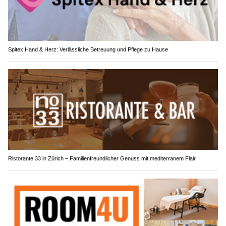
Spitex Hand & Herz: Verlässliche Betreuung und Pflege zu Hause
Ristorante 33 in Zürich – Familienfreundlicher Genuss mit mediterranem Flair