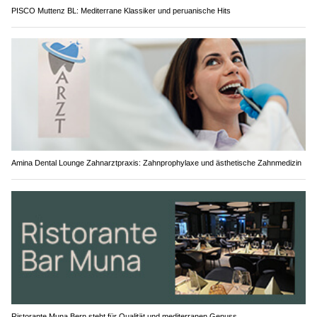
PISCO Muttenz BL: Mediterrane Klassiker und peruanische Hits
Amina Dental Lounge Zahnarztpraxis: Zahnprophylaxe und ästhetische Zahnmedizin
Ristorante Muna Bern steht für Qualität und mediterranen Genuss