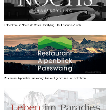
Entdecken Sie Noctis da Costa Hairstyling – Ihr Friseur in Zürich
Restaurant Alpenblick Passwang: Aussicht geniessen und einkehren