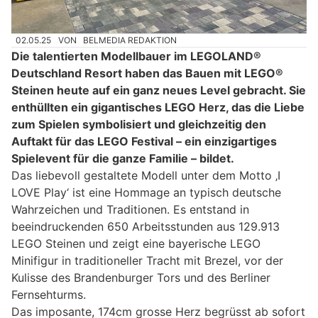
02.05.25
VON
BELMEDIA REDAKTION
Die talentierten Modellbauer im LEGOLAND®
Deutschland Resort haben das Bauen mit LEGO®
Steinen heute auf ein ganz neues Level gebracht. Sie
enthüllten ein gigantisches LEGO Herz, das die Liebe
zum Spielen symbolisiert und gleichzeitig den
Auftakt für das LEGO Festival – ein einzigartiges
Spielevent für die ganze Familie – bildet.
Das liebevoll gestaltete Modell unter dem Motto ‚I
LOVE Play‘ ist eine Hommage an typisch deutsche
Wahrzeichen und Traditionen. Es entstand in
beeindruckenden 650 Arbeitsstunden aus 129.913
LEGO Steinen und zeigt eine bayerische LEGO
Minifigur in traditioneller Tracht mit Brezel, vor der
Kulisse des Brandenburger Tors und des Berliner
Fernsehturms.
Das imposante, 174cm grosse Herz begrüsst ab sofort