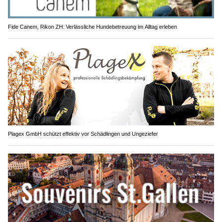
Fide Canem, Rikon ZH: Verlässliche Hundebetreuung im Alltag erleben
Plagex GmbH schützt effektiv vor Schädlingen und Ungeziefer