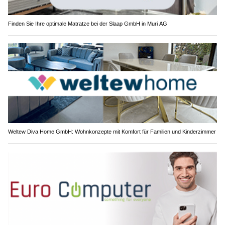
Finden Sie Ihre optimale Matratze bei der Slaap GmbH in Muri AG
Weltew Diva Home GmbH: Wohnkonzepte mit Komfort für Familien und Kinderzimmer