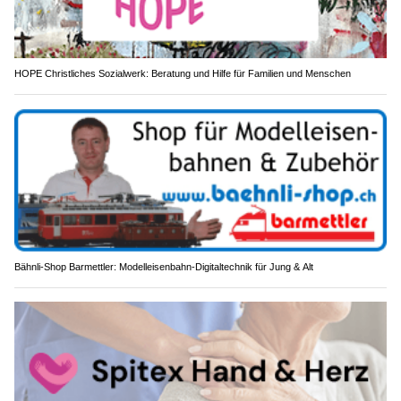
HOPE Christliches Sozialwerk: Beratung und Hilfe für Familien und Menschen
Bähnli-Shop Barmettler: Modelleisenbahn-Digitaltechnik für Jung & Alt