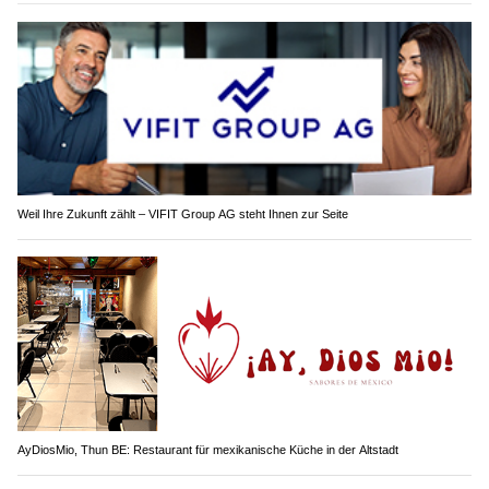
Weil Ihre Zukunft zählt – VIFIT Group AG steht Ihnen zur Seite
AyDiosMio, Thun BE: Restaurant für mexikanische Küche in der Altstadt