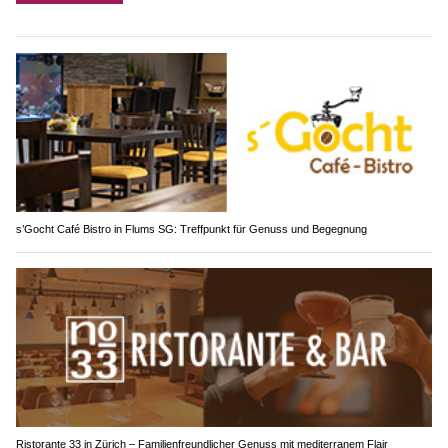
s’Gocht Café Bistro in Flums SG: Treffpunkt für Genuss und Begegnung
Ristorante 33 in Zürich – Familienfreundlicher Genuss mit mediterranem Flair