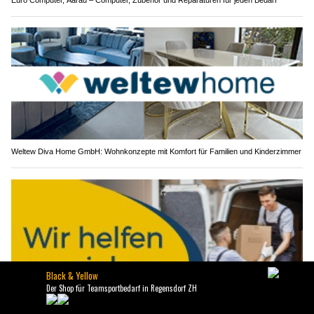
Euro Computer, Aarau – Computer, Zubehör und Reparaturen für jeden Bedarf
Weltew Diva Home GmbH: Wohnkonzepte mit Komfort für Familien und Kinderzimmer
Eggerlogistik, Andwil SG: Kleintransporte, Umzüge & professionelle Entsorgung