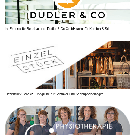
Ihr Experte für Beschattung: Dudler & Co GmbH sorgt für Komfort & Stil
Einzelstück Brocki: Fundgrube für Sammler und Schnäppchenjäger