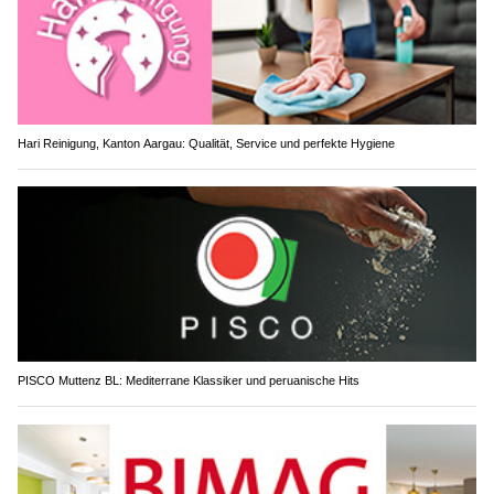
Hari Reinigung, Kanton Aargau: Qualität, Service und perfekte Hygiene
PISCO Muttenz BL: Mediterrane Klassiker und peruanische Hits