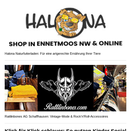
Halona Naturfutterladen: Für eine artgerechte Ernährung Ihrer Tiere
Rattlinbones AG Schaffhausen: Vintage-Mode & Rock'n'Roll-Accessoires