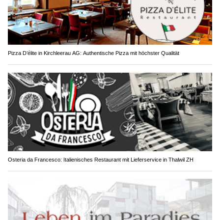
Pizza D’élite in Kirchleerau AG: Authentische Pizza mit höchster Qualität
Osteria da Francesco: Italienisches Restaurant mit Lieferservice in Thalwil ZH