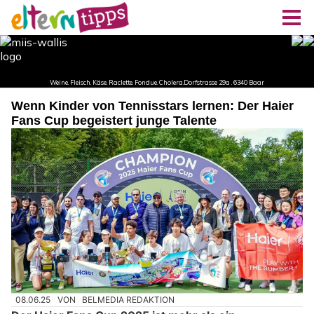
Wenn Kinder von Tennisstars lernen: Der Haier
Fans Cup begeistert junge Talente
08.06.25
VON
BELMEDIA REDAKTION