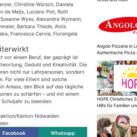
nzer, Christine Würsch, Daniela
n de Meijs, Luciano Poli, Ruth
r, Susanne Wyss, Alexandra Wymann,
nmaier, Barbara Thiede, Alois
ska, Francesca Cervia, Fiorangela
Angolo Pizzeria in 
iterwirkt
Authentische Pizza 
kt vor einem Beruf, der geprägt ist
wortung, Geduld und Kreativität. Die
eren nicht nur Lehrpersonen, sondern
. Für viele Eltern sind solche
n Anlass, den Blick auf das tägliche
onen zu schärfen – und mit einem
HOPE Christliches S
 Schuljahr zu beenden.
Hilfe für Familien 
edaktion/Kanton Nidwalden
lden
Facebook
Whatsapp