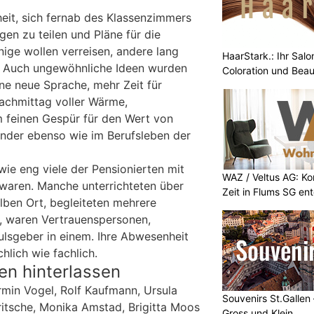
eit, sich fernab des Klassenzimmers
en zu teilen und Pläne für die
nige wollen verreisen, andere lang
HaarStark.: Ihr Salo
 Auch ungewöhnliche Ideen wurden
Coloration und Bea
eine neue Sprache, mehr Zeit für
Nachmittag voller Wärme,
 feinen Gespür für den Wert von
inder ebenso wie im Berufsleben der
wie eng viele der Pensionierten mit
WAZ / Veltus AG: K
waren. Manche unterrichteten über
Zeit in Flums SG en
ben Ort, begleiteten mehrere
, waren Vertrauenspersonen,
ulsgeber in einem. Ihre Abwesenheit
hlich wie fachlich.
en hinterlassen
min Vogel, Rolf Kaufmann, Ursula
Souvenirs St.Gallen
ritsche, Monika Amstad, Brigitta Moos
Gross und Klein