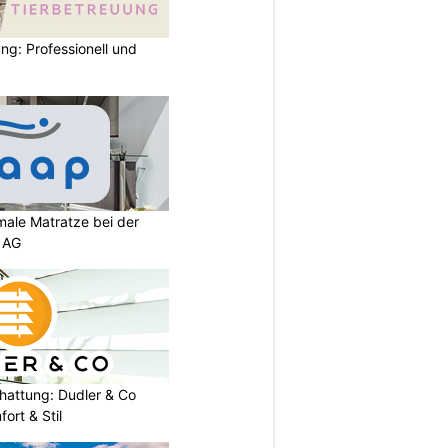
ng: Professionell und
imale Matratze bei der
 AG
chattung: Dudler & Co
ort & Stil