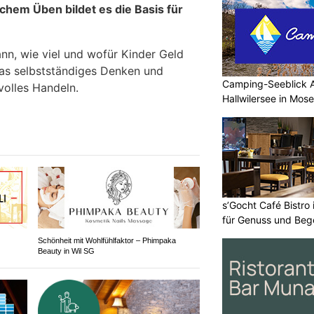
chem Üben bildet es die Basis für
n, wie viel und wofür Kinder Geld
as selbstständiges Denken und
Camping-Seeblick 
olles Handeln.
Hallwilersee in Mos
s’Gocht Café Bistro
für Genuss und Be
Schönheit mit Wohlfühlfaktor – Phimpaka
Beauty in Wil SG