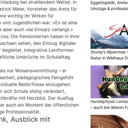
Einladung bei strahlendem Wetter. In
Eggerlogistik, Andwi
atrick Meier, Vorsteher des Amts für
Umzüge & professio
ie wichtig ihr Wirken für
 und Jugendlichen war: «Es ist eine
e aber auch viel Einsatz verlangt.»
oss: Die Pensionierten haben in ihrer
achsen sehen, den Einzug digitaler
begleitet, integrative Lernformen
Stump’s Alpenrose:
ftliche Umbrüche im Schulalltag
Natur in Wildhaus 
als nur Wissensvermittlung – er
arbeit, pädagogisches Feingefühl
dividuelle Bedürfnisse einzugehen.
er sich Schule stetig verändert,
chkräfte mit Herzblut. Der Ausflug
Hundephysio Larissa
er auch ein Moment der öffentlichen
– auch bei älteren 
e Professionalität.
nk, Ausblick mit