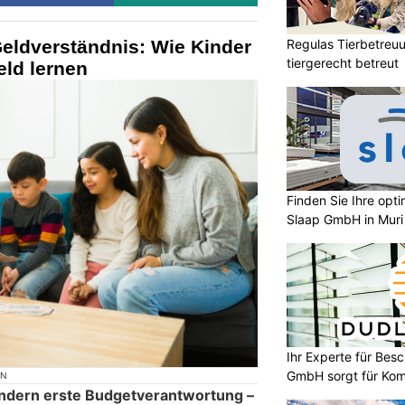
Regulas Tierbetreuu
eldverständnis: Wie Kinder
tiergerecht betreut
ld lernen
Finden Sie Ihre opt
Slaap GmbH in Muri
Ihr Experte für Bes
GmbH sorgt für Komf
ON
indern erste Budgetverantwortung –