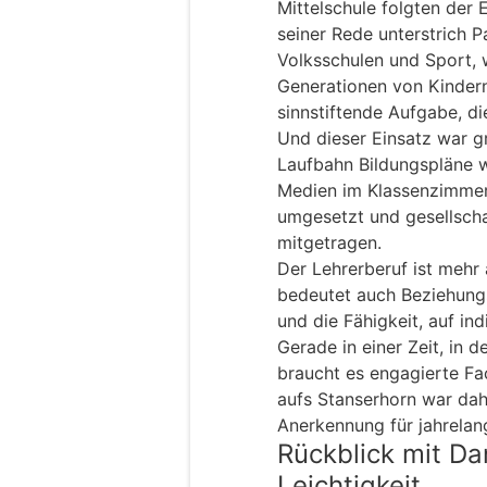
Mittelschule folgten der 
seiner Rede unterstrich P
Volksschulen und Sport, w
Generationen von Kindern
sinnstiftende Aufgabe, di
Und dieser Einsatz war gr
Laufbahn Bildungspläne w
Medien im Klassenzimmer 
umgesetzt und gesellscha
mitgetragen.
Der Lehrerberuf ist mehr 
bedeutet auch Beziehungs
und die Fähigkeit, auf in
Gerade in einer Zeit, in d
braucht es engagierte Fa
aufs Stanserhorn war dah
Anerkennung für jahrelang
Rückblick mit Da
Leichtigkeit