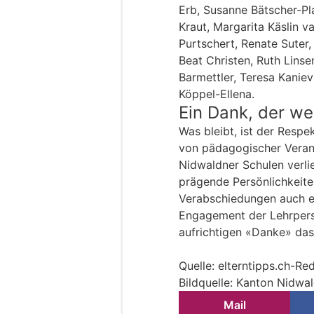
Erb, Susanne Bätscher-Pla
Kraut, Margarita Käslin va
Purtschert, Renate Sute
Beat Christen, Ruth Linse
Barmettler, Teresa Kaniev
Köppel-Ellena.
Ein Dank, der we
Was bleibt, ist der Respe
von pädagogischer Verant
Nidwaldner Schulen verli
prägende Persönlichkeiten
Verabschiedungen auch ei
Engagement der Lehrpers
aufrichtigen «Danke» das
Quelle: elterntipps.ch-R
Bildquelle: Kanton Nidwa
Mail