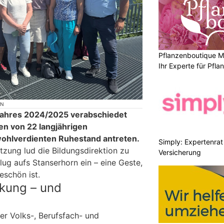
Pflanzenboutique Mo
Ihr Experte für Pfl
ON
jahres 2024/2025 verabschiedet
en von 22 langjährigen
wohlverdienten Ruhestand antreten.
Simply: Expertenrat 
tzung lud die Bildungsdirektion zu
Versicherung
g aufs Stanserhorn ein – eine Geste,
eschön ist.
rkung – und
g
r Volks-, Berufsfach- und