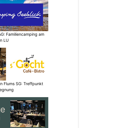
AG: Familiencamping am
en LU
 in Flums SG: Treffpunkt
gegnung